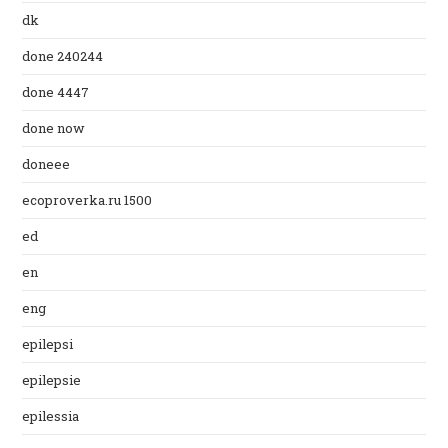
dk
done 240244
done 4447
done now
doneee
ecoproverka.ru 1500
ed
en
eng
epilepsi
epilepsie
epilessia