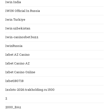
1win India
1WIN Official In Russia
1win Turkiye
1win uzbekistan
1win-casinosbet.buzz
1winRussia
1xbet AZ Casino
1xbet Casino AZ
1xbet Casino Online
1xbet180718
1xslots-2026.trakholding.ru 1500
2
2000_BAz