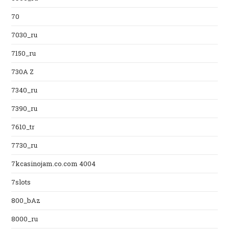
70
7030_ru
7150_ru
730A Z
7340_ru
7390_ru
7610_tr
7730_ru
7kcasinojam.co.com 4004
7slots
800_bAz
8000_ru