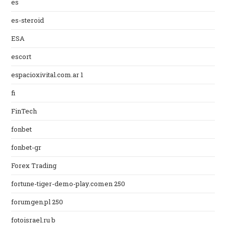
es
es-steroid
ESA
escort
espacioxivital.com.ar 1
fi
FinTech
fonbet
fonbet-gr
Forex Trading
fortune-tiger-demo-play.comen 250
forumgen.pl 250
fotoisrael.ru b