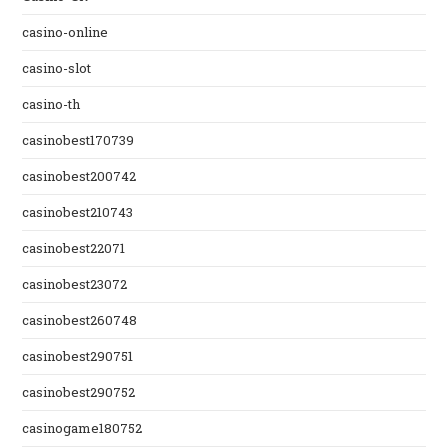
casino-online
casino-slot
casino-th
casinobest170739
casinobest200742
casinobest210743
casinobest22071
casinobest23072
casinobest260748
casinobest290751
casinobest290752
casinogame180752