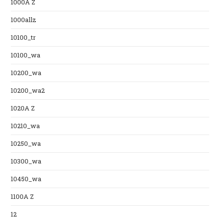
1000A Z
1000allz
10100_tr
10100_wa
10200_wa
10200_wa2
1020A Z
10210_wa
10250_wa
10300_wa
10450_wa
1100A Z
12