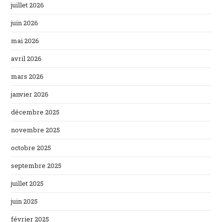
juillet 2026
juin 2026
mai 2026
avril 2026
mars 2026
janvier 2026
décembre 2025
novembre 2025
octobre 2025
septembre 2025
juillet 2025
juin 2025
février 2025