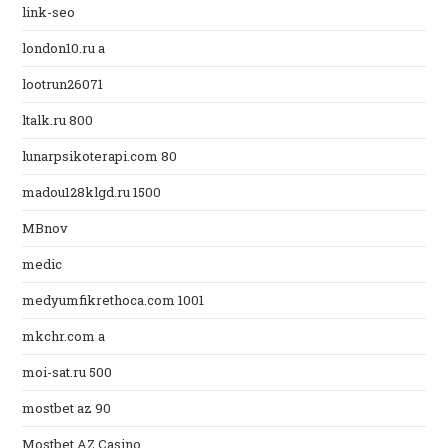
link-seo
london10.ru a
lootrun26071
ltalk.ru 800
lunarpsikoterapi.com 80
madou128klgd.ru 1500
MBnov
medic
medyumfikrethoca.com 1001
mkchr.com a
moi-sat.ru 500
mostbet az 90
Mostbet AZ Casino