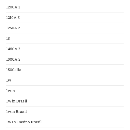
1200A Z
1210A Z
1250A Z
13
1450A Z
1500A Z
1500allz
1w
1win
1Win Brasil
1win Brazil
1WIN Casino Brasil