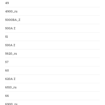
49
4900_ru
5000BA_Z
500A Z
51
530A Z
5620_ru
57
60
620A Z
6510_ru
66
6900_ru