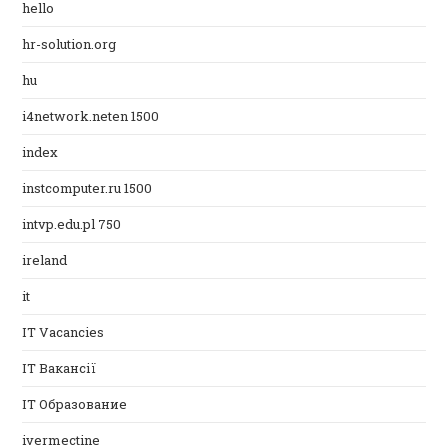
hello
hr-solution.org
hu
i4network.neten 1500
index
instcomputer.ru 1500
intvp.edu.pl 750
ireland
it
IT Vacancies
IT Вакансії
IT Образование
ivermectine