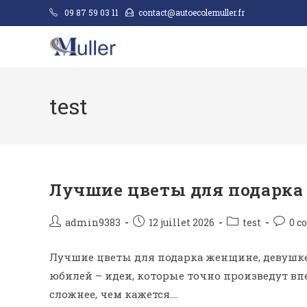
09 87 59 03 11
contact@autoecolemuller.fr
test
Лучшие цветы для подарка
admin9383
12 juillet 2026
test
0 c
Лучшие цветы для подарка женщине, девушке
юбилей – идеи, которые точно произведут в
сложнее, чем кажется.…