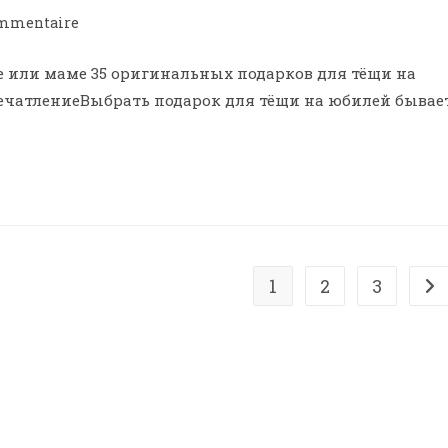
ommentaire
 или маме 35 оригинальных подарков для тёщи на
печатлениеВыбрать подарок для тёщи на юбилей бывае
1
2
3