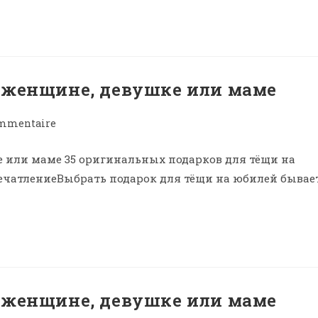
 женщине, девушке или маме
ommentaire
 или маме 35 оригинальных подарков для тёщи на
печатлениеВыбрать подарок для тёщи на юбилей бывае
 женщине, девушке или маме