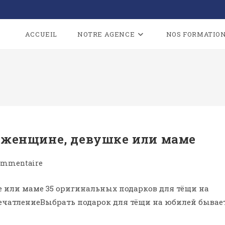
ACCUEIL
NOTRE AGENCE
NOS FORMATIO
 женщине, девушке или маме
ommentaire
 или маме 35 оригинальных подарков для тёщи на
печатлениеВыбрать подарок для тёщи на юбилей бывае