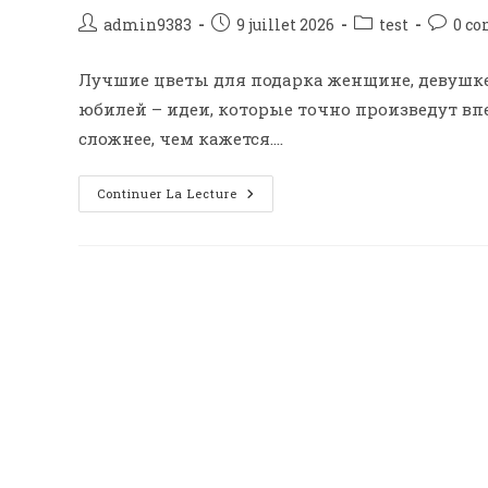
admin9383
9 juillet 2026
test
0 c
Лучшие цветы для подарка женщине, девушке
юбилей – идеи, которые точно произведут в
сложнее, чем кажется.…
Continuer La Lecture