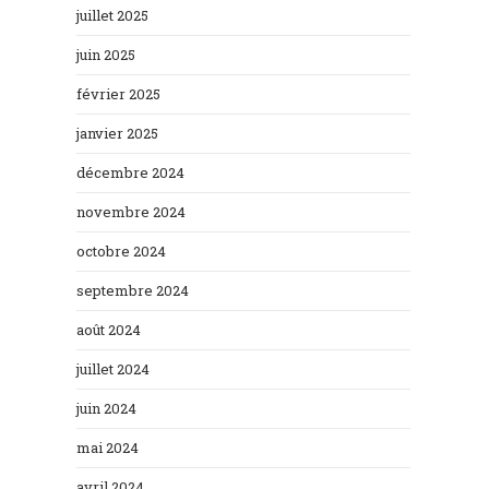
juillet 2025
juin 2025
février 2025
janvier 2025
décembre 2024
novembre 2024
octobre 2024
septembre 2024
août 2024
juillet 2024
juin 2024
mai 2024
avril 2024