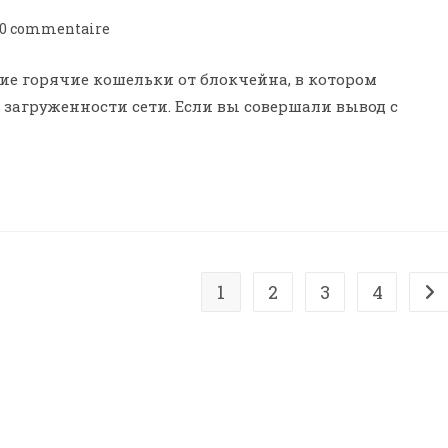
0 commentaire
ие горячие кошельки от блокчейна, в котором
 загруженности сети. Если вы совершали вывод с
1
2
3
4