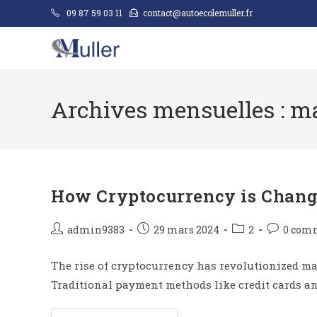
09 87 59 03 11
contact@autoecolemuller.fr
Archives mensuelles : m
How Cryptocurrency is Chang
admin9383
29 mars 2024
2
0 com
The rise of cryptocurrency has revolutionized man
Traditional payment methods like credit cards a