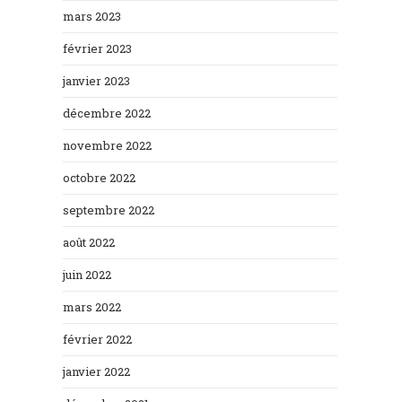
mars 2023
février 2023
janvier 2023
décembre 2022
novembre 2022
octobre 2022
septembre 2022
août 2022
juin 2022
mars 2022
février 2022
janvier 2022