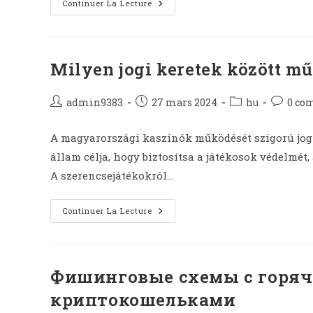
Continuer La Lecture
Milyen jogi keretek között m
admin9383
27 mars 2024
hu
0 co
A magyarországi kaszinók működését szigorú jogi 
állam célja, hogy biztosítsa a játékosok védelmét, 
A szerencsejátékokról…
Continuer La Lecture
Фишинговые схемы с горя
криптокошельками