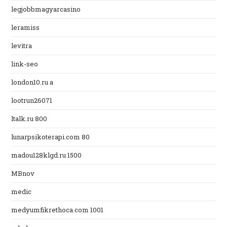
legjobbmagyarcasino
leramiss
levitra
link-seo
london10.ru a
lootrun26071
ltalk.ru 800
lunarpsikoterapi.com 80
madou128klgd.ru 1500
MBnov
medic
medyumfikrethoca.com 1001