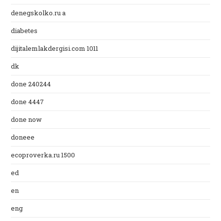
denegskolko.ru a
diabetes
dijitalemlakdergisi.com 1011
dk
done 240244
done 4447
done now
doneee
ecoproverka.ru 1500
ed
en
eng