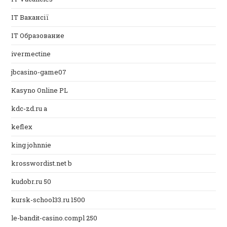
IT Вакансії
IT Образование
ivermectine
jbcasino-game07
Kasyno Online PL
kdc-zd.ru a
keflex
king johnnie
krosswordist.net b
kudobr.ru 50
kursk-school33.ru 1500
le-bandit-casino.compl 250