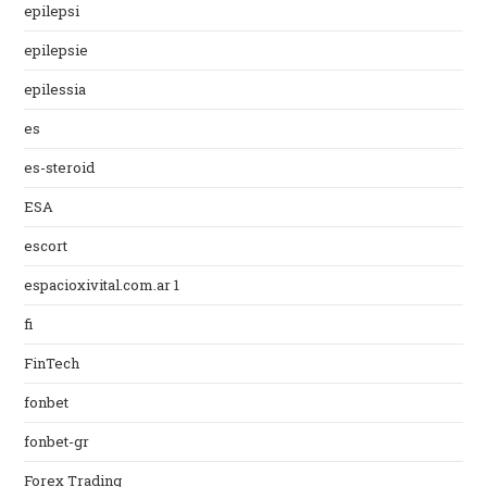
epilepsi
epilepsie
epilessia
es
es-steroid
ESA
escort
espacioxivital.com.ar 1
fi
FinTech
fonbet
fonbet-gr
Forex Trading