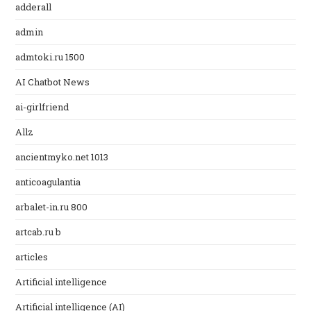
adderall
admin
admtoki.ru 1500
AI Chatbot News
ai-girlfriend
Allz
ancientmyko.net 1013
anticoagulantia
arbalet-in.ru 800
artcab.ru b
articles
Artificial intelligence
Artificial intelligence (AI)