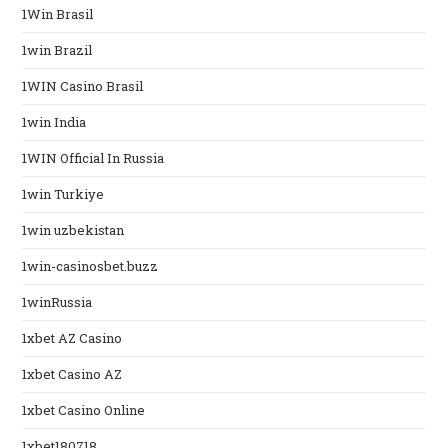
1Win Brasil
1win Brazil
1WIN Casino Brasil
1win India
1WIN Official In Russia
1win Turkiye
1win uzbekistan
1win-casinosbet.buzz
1winRussia
1xbet AZ Casino
1xbet Casino AZ
1xbet Casino Online
1xbet180718