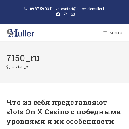
09 87 59 03 11
contact@autoecolemuller.fr
MENU
7150_ru
>
7150_ru
Что из себя представляют
slots On X Casino с победными
уровнями и их особенности