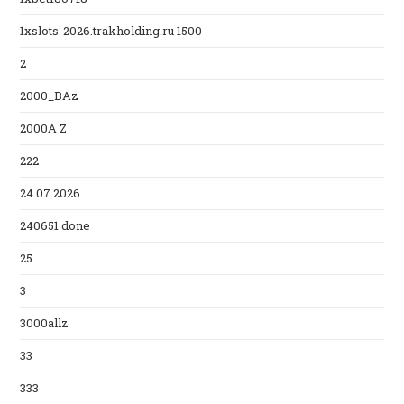
1xslots-2026.trakholding.ru 1500
2
2000_BAz
2000A Z
222
24.07.2026
240651 done
25
3
3000allz
33
333