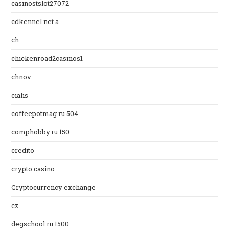
casinostslot27072
cdkennel.net a
ch
chickenroad2casinos1
chnov
cialis
coffeepotmag.ru 504
comphobby.ru 150
credito
crypto casino
Cryptocurrency exchange
cz
degschool.ru 1500