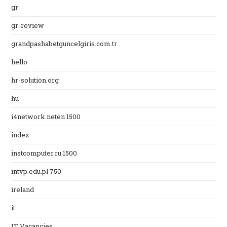
gr
gr-review
grandpashabetguncelgiris.com.tr
hello
hr-solution.org
hu
i4network.neten 1500
index
instcomputer.ru 1500
intvp.edu.pl 750
ireland
it
IT Vacancies