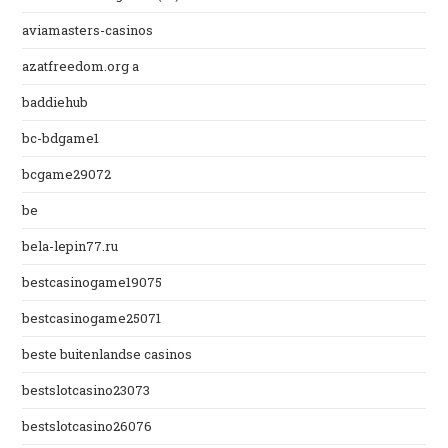
aviamasters-casinos
azatfreedom.org a
baddiehub
bc-bdgame1
bcgame29072
be
bela-lepin77.ru
bestcasinogame19075
bestcasinogame25071
beste buitenlandse casinos
bestslotcasino23073
bestslotcasino26076