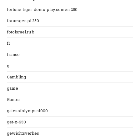
fortune-tiger-demo-play.comen 250
forumgen.pl 250
fotoisrael.ru b
fr
france
g
Gambling
game
Games
gatesofolympus1000
get-x-650
gewichtsverlies