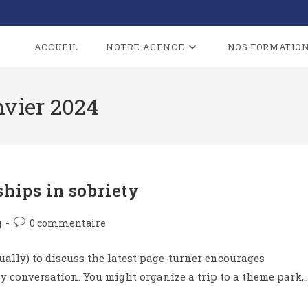
ACCUEIL
NOTRE AGENCE
NOS FORMATIO
nvier 2024
ships in sobriety
g
0 commentaire
ually) to discuss the latest page-turner encourages
y conversation. You might organize a trip to a theme park,