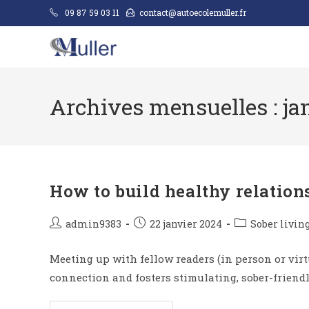
09 87 59 03 11
contact@autoecolemuller.fr
Archives mensuelles : ja
How to build healthy relation
admin9383
22 janvier 2024
Sober livin
Meeting up with fellow readers (in person or virt
connection and fosters stimulating, sober-friendl