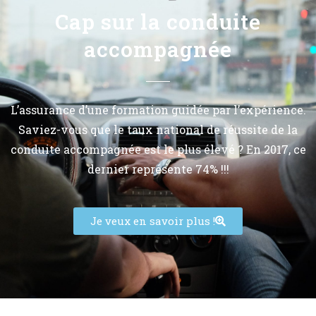
Cap sur la conduite
accompagnée
L’assurance d’une formation guidée par l’expérience.
Saviez-vous que le taux national de réussite de la
conduite accompagnée est le plus élevé ?
En 2017, ce
dernier représente 74% !!!
Je veux en savoir plus !