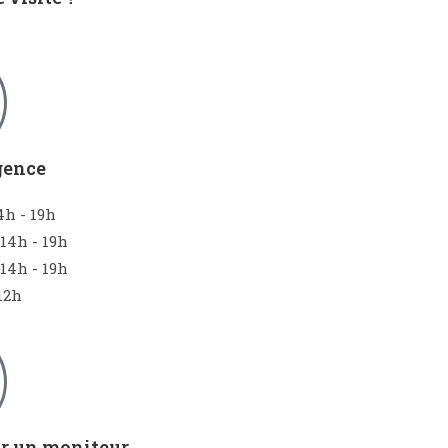
gence
4h - 19h
 14h - 19h
 14h - 19h
12h
ar un moniteur