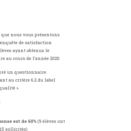
ir que nous vous présentons
l’enquête de satisfaction
lèves ayant obtenus le
re au cours de l’année 2020.
oré un questionnaire
t au critère 6.2 du label
qualité ».
:
ponse est de 60%
(9 élèves ont
5 sollicités)