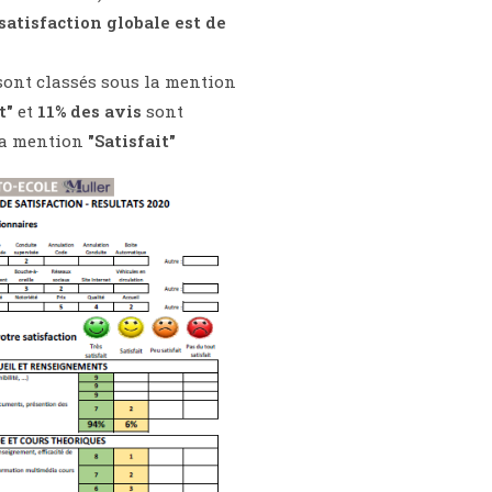
satisfaction globale est de
)
ont classés sous la mention
it"
et
11% des avis
sont
la mention
"Satisfait"