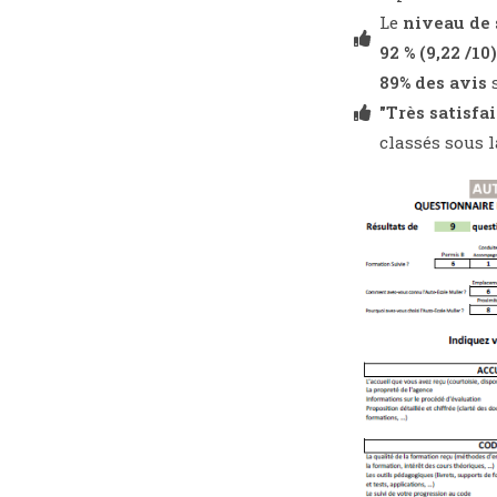
Le
niveau de 
92 % (9,22 /10
89% des avis
s
"Très satisfa
classés sous 