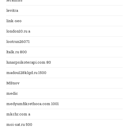
leramiss
levitra
link-seo
london10.ru a
lootrun26071
ltalk.ru 800
lunarpsikoterapi.com 80
madou128klgd.ru 1500
MBnov
medic
medyumfikrethoca.com 1001
mkchr.com a
moi-sat.ru 500