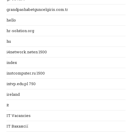
grandpashabetguncelgiris.com.tr
hello
hr-solution.org
hu
i4network.neten 1500
index
instcomputer.ru 1500
intvp.edu.pl 750
ireland
it
IT Vacancies
IT Вакансії