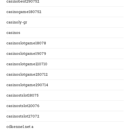
casinobest290752
casinogame180752
casinoly-gr
casinos
casinoslotgame18078
casinoslotgame19079
casinoslotgame210710
casinoslotgame250712
casinoslotgame290714
casinostslot18075
casinostslot20076
casinostslot27072
cdkennel.net a