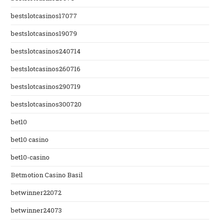
bestslotcasinos17077
bestslotcasinos19079
bestslotcasinos240714
bestslotcasinos260716
bestslotcasinos290719
bestslotcasinos300720
bet10
bet10 casino
bet10-casino
Betmotion Casino Basil
betwinner22072
betwinner24073