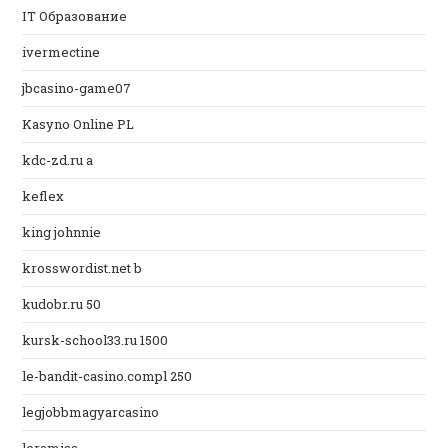
IT Образование
ivermectine
jbcasino-game07
Kasyno Online PL
kdc-zd.ru a
keflex
king johnnie
krosswordist.net b
kudobr.ru 50
kursk-school33.ru 1500
le-bandit-casino.compl 250
legjobbmagyarcasino