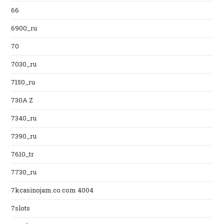
66
6900_ru
70
7030_ru
7150_ru
730A Z
7340_ru
7390_ru
7610_tr
7730_ru
7kcasinojam.co.com 4004
7slots