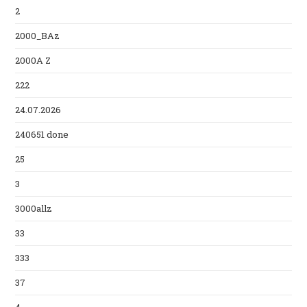
2
2000_BAz
2000A Z
222
24.07.2026
240651 done
25
3
3000allz
33
333
37