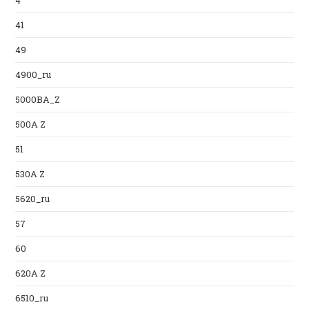
4
41
49
4900_ru
5000BA_Z
500A Z
51
530A Z
5620_ru
57
60
620A Z
6510_ru