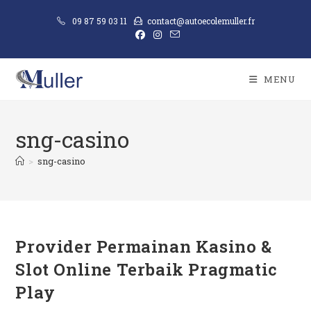
09 87 59 03 11
contact@autoecolemuller.fr
MENU
sng-casino
>
sng-casino
Provider Permainan Kasino &
Slot Online Terbaik Pragmatic
Play