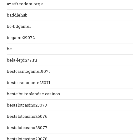
azatfreedom.org a
baddiehub
bc-bdgame1
bcgame29072
be
bela-lepin77.ru
bestcasinogame19075
bestcasinogame25071
beste buitenlandse casinos
bestslotcasino23073
bestslotcasino26076
bestslotcasino28077
bestslotcasino29078