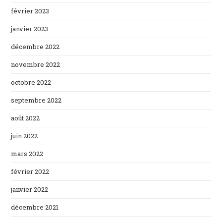
février 2023
janvier 2023
décembre 2022
novembre 2022
octobre 2022
septembre 2022
août 2022
juin 2022
mars 2022
février 2022
janvier 2022
décembre 2021