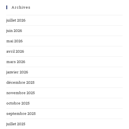
Archives
juillet 2026
juin 2026
mai 2026
avril 2026
mars 2026
janvier 2026
décembre 2025
novembre 2025
octobre 2025
septembre 2025
juillet 2025