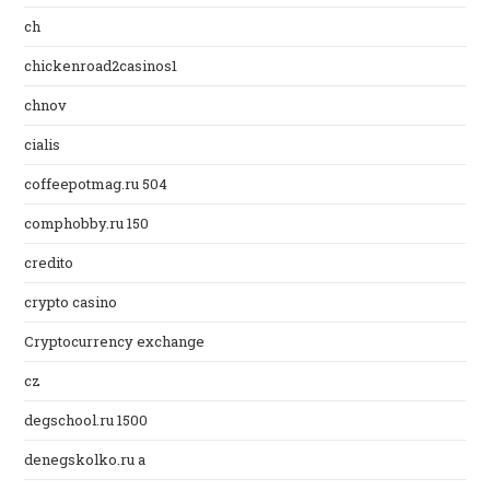
ch
chickenroad2casinos1
chnov
cialis
coffeepotmag.ru 504
comphobby.ru 150
credito
crypto casino
Cryptocurrency exchange
cz
degschool.ru 1500
denegskolko.ru a