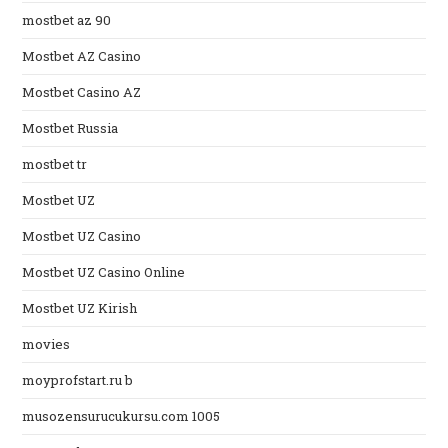
mostbet az 90
Mostbet AZ Casino
Mostbet Casino AZ
Mostbet Russia
mostbet tr
Mostbet UZ
Mostbet UZ Casino
Mostbet UZ Casino Online
Mostbet UZ Kirish
movies
moyprofstart.ru b
musozensurucukursu.com 1005