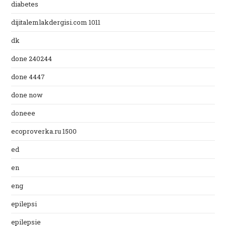
diabetes
dijitalemlakdergisi.com 1011
dk
done 240244
done 4447
done now
doneee
ecoproverka.ru 1500
ed
en
eng
epilepsi
epilepsie