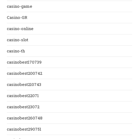
casino-game
Casino-GR
casino-online
casino-slot
casino-th
casinobest170739
casinobest200742
casinobest210743
casinobest22071
casinobest23072
casinobest260748
casinobest290751