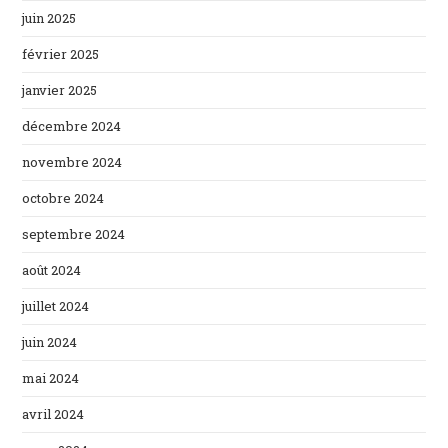
juin 2025
février 2025
janvier 2025
décembre 2024
novembre 2024
octobre 2024
septembre 2024
août 2024
juillet 2024
juin 2024
mai 2024
avril 2024