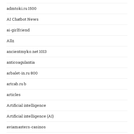
admtoki.ru 1500
AI Chatbot News
ai-girlfriend
Allz
ancientmyko.net 1013
anticoagulantia
arbalet-in.ru 800
artcab.ru b
articles
Artificial intelligence
Artificial intelligence (AI)
aviamasters-casinos