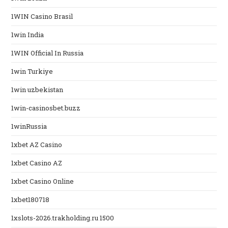
1WIN Casino Brasil
1win India
1WIN Official In Russia
1win Turkiye
1win uzbekistan
1win-casinosbet.buzz
1winRussia
1xbet AZ Casino
1xbet Casino AZ
1xbet Casino Online
1xbet180718
1xslots-2026.trakholding.ru 1500