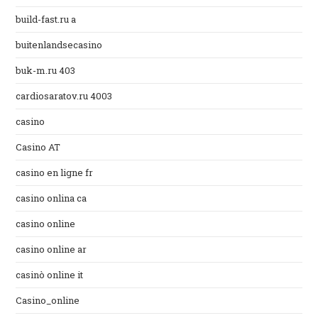
build-fast.ru a
buitenlandsecasino
buk-m.ru 403
cardiosaratov.ru 4003
casino
Casino AT
casino en ligne fr
casino onlina ca
casino online
casino online ar
casinò online it
Casino_online