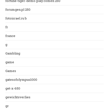
fortune-tiger-demo-play.comen 250
forumgen.pl 250
fotoisrael.ru b
fr
france
g
Gambling
game
Games
gatesofolympus1000
get-x-650
gewichtsverlies
gr