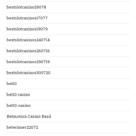
bestslotcasino29078
bestslotcasinos17077
bestslotcasinos19079
bestslotcasinos240714
bestslotcasinos260716
bestslotcasinos290719
bestslotcasinos300720
bet10
bet10 casino
bet10-casino
Betmotion Casino Basil
betwinner22072