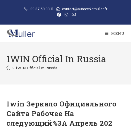
09 87 59 03 11
contact@autoecolemuller.fr
MENU
1WIN Official In Russia
>
1WIN Official In Russia
1win Зеркало Официального
Сайта Рабочее На
следующий%3A Апрель 202