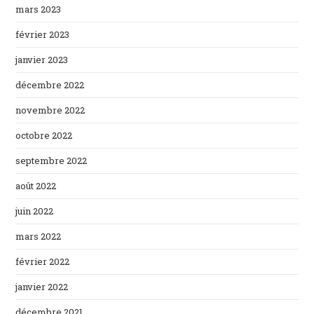
mars 2023
février 2023
janvier 2023
décembre 2022
novembre 2022
octobre 2022
septembre 2022
août 2022
juin 2022
mars 2022
février 2022
janvier 2022
décembre 2021