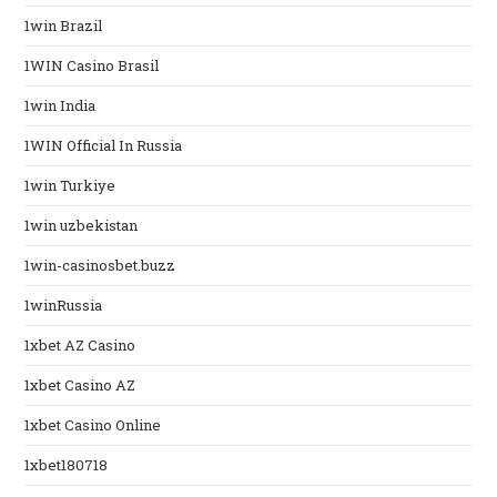
1win Brazil
1WIN Casino Brasil
1win India
1WIN Official In Russia
1win Turkiye
1win uzbekistan
1win-casinosbet.buzz
1winRussia
1xbet AZ Casino
1xbet Casino AZ
1xbet Casino Online
1xbet180718