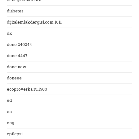
diabetes
dijitalemlakdergisi.com 1011
dk
done 240244
done 4447
done now
doneee
ecoproverka.ru 1500
ed
en
eng
epilepsi