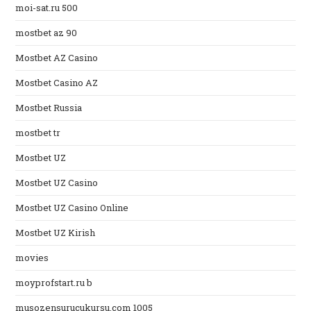
moi-sat.ru 500
mostbet az 90
Mostbet AZ Casino
Mostbet Casino AZ
Mostbet Russia
mostbet tr
Mostbet UZ
Mostbet UZ Casino
Mostbet UZ Casino Online
Mostbet UZ Kirish
movies
moyprofstart.ru b
musozensurucukursu.com 1005