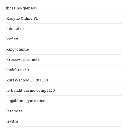
jbcasino-game07
Kasyno Online PL
kdc-zd.ru a
keflex
king johnnie
krosswordist.net b
kudobr.ru 50
kursk-school33.ru 1500
le-bandit-casino.compl 250
legjobbmagyarcasino
leramiss
levitra