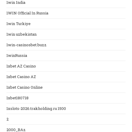
1win India
1WIN Official In Russia
1win Turkiye
1win uzbekistan
1win-casinosbet.buzz
1winRussia
1xbet AZ Casino
1xbet Casino AZ
1xbet Casino Online
1xbet180718
1xslots-2026.trakholding.ru 1500
2
2000_BAz