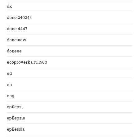
dk
done 240244
done 4447
done now
doneee
ecoproverka.ru 1500
ed
en
eng
epilepsi
epilepsie
epilessia