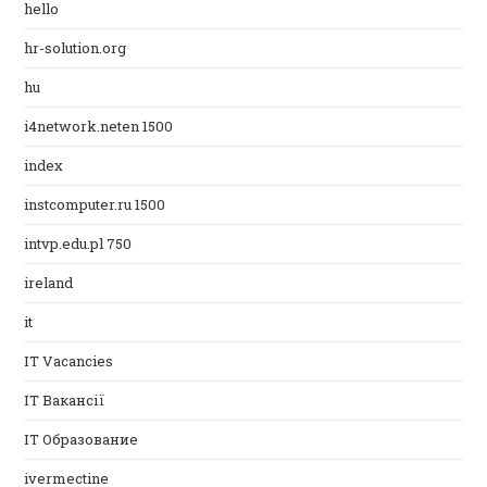
hello
hr-solution.org
hu
i4network.neten 1500
index
instcomputer.ru 1500
intvp.edu.pl 750
ireland
it
IT Vacancies
IT Вакансії
IT Образование
ivermectine