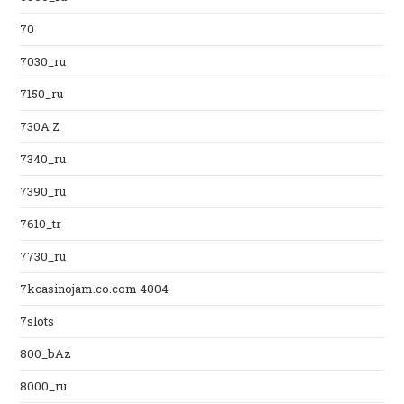
70
7030_ru
7150_ru
730A Z
7340_ru
7390_ru
7610_tr
7730_ru
7kcasinojam.co.com 4004
7slots
800_bAz
8000_ru