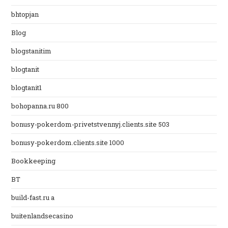
bhtopjan
Blog
blogstanitim
blogtanit
blogtanit1
bohopanna.ru 800
bonusy-pokerdom-privetstvennyj.clients.site 503
bonusy-pokerdom.clients.site 1000
Bookkeeping
BT
build-fast.ru a
buitenlandsecasino