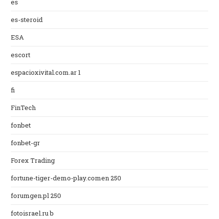
es
es-steroid
ESA
escort
espacioxivital.com.ar 1
fi
FinTech
fonbet
fonbet-gr
Forex Trading
fortune-tiger-demo-play.comen 250
forumgen.pl 250
fotoisrael.ru b