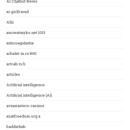
AI Chatbot News
ai-girlfriend
Allz
ancientmyko.net 1013
anticoagulantia
arbalet-in.ru 800
artcab.ru b
articles
Artificial intelligence
Artificial intelligence (AI)
aviamasters-casinos
azatfreedom.org a
baddiehub