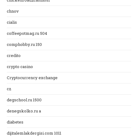
chickenroad2casinos1
chnov
cialis
coffeepotmag.ru 504
comphobby.ru 150
credito
crypto casino
Cryptocurrency exchange
cz
degschool.ru 1500
denegskolko.ru a
diabetes
dijitalemlakdergisi.com 1011