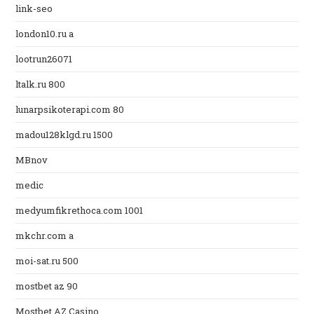
link-seo
london10.ru a
lootrun26071
ltalk.ru 800
lunarpsikoterapi.com 80
madou128klgd.ru 1500
MBnov
medic
medyumfikrethoca.com 1001
mkchr.com a
moi-sat.ru 500
mostbet az 90
Mostbet AZ Casino