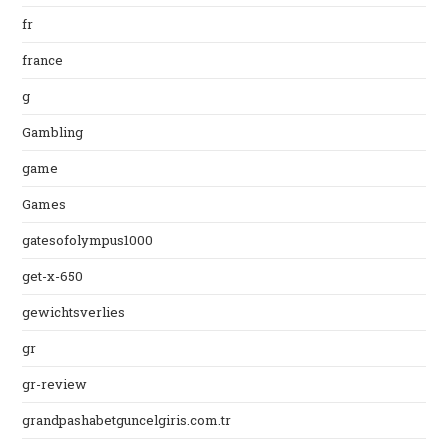
fr
france
g
Gambling
game
Games
gatesofolympus1000
get-x-650
gewichtsverlies
gr
gr-review
grandpashabetguncelgiris.com.tr