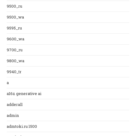
9500_ru
9500_wa
9595_ru
9600_wa
9700_ru
9800_wa
9940_tr
a
a16z generative ai
adderall
admin
admtoki.ru 1500