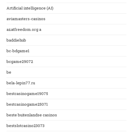
Artificial intelligence (AI)
aviamasters-casinos
azatfreedom.org a
baddiehub
bc-bdgame1
bcgame29072
be
bela-lepin77.ru
bestcasinogame19075
bestcasinogame25071
beste buitenlandse casinos
bestslotcasino23073