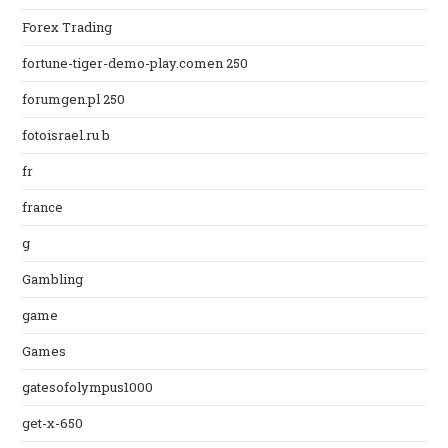
Forex Trading
fortune-tiger-demo-play.comen 250
forumgen.pl 250
fotoisrael.ru b
fr
france
g
Gambling
game
Games
gatesofolympus1000
get-x-650