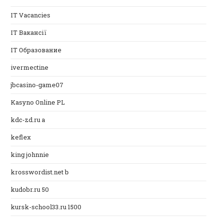
IT Vacancies
IT Вакансії
IT Образование
ivermectine
jbcasino-game07
Kasyno Online PL
kdc-zd.ru a
keflex
king johnnie
krosswordist.net b
kudobr.ru 50
kursk-school33.ru 1500