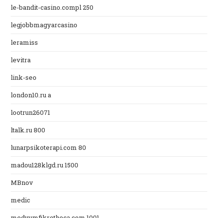
le-bandit-casino.compl 250
legjobbmagyarcasino
leramiss
levitra
link-seo
london10.ru a
lootrun26071
ltalk.ru 800
lunarpsikoterapi.com 80
madou128klgd.ru 1500
MBnov
medic
medyumfikrethoca.com 1001