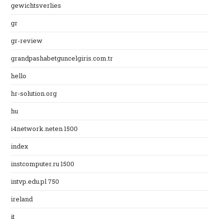
gewichtsverlies
gr
gr-review
grandpashabetguncelgiris.com.tr
hello
hr-solution.org
hu
i4network.neten 1500
index
instcomputer.ru 1500
intvp.edu.pl 750
ireland
it