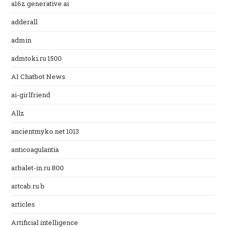
a16z generative ai
adderall
admin
admtoki.ru 1500
AI Chatbot News
ai-girlfriend
Allz
ancientmyko.net 1013
anticoagulantia
arbalet-in.ru 800
artcab.ru b
articles
Artificial intelligence