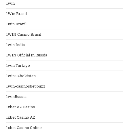
1win
1Win Brasil
1win Brazil
1WIN Casino Brasil
1win India
1WIN Official In Russia
1win Turkiye
1win uzbekistan
1win-casinosbet.buzz
1winRussia
1xbet AZ Casino
1xbet Casino AZ
1xbet Casino Online