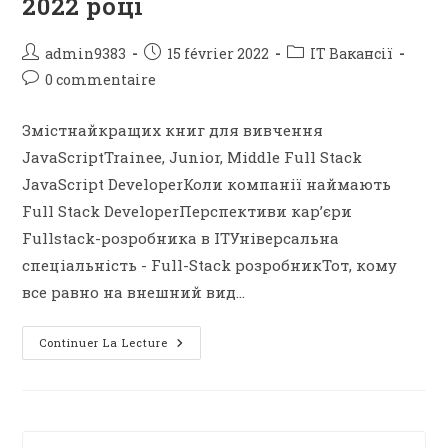
2022 році
admin9383
15 février 2022
IT Вакансії
0 commentaire
Змістнайкращих книг для вивчення
JavaScriptTrainee, Junior, Middle Full Stack
JavaScript DeveloperКоли компанії наймають
Full Stack DeveloperПерспективи кар’єри
Fullstack-розробника в ITУніверсальна
спеціальність - Full-Stack розробникТот, кому
все равно на внешний вид…
Continuer La Lecture