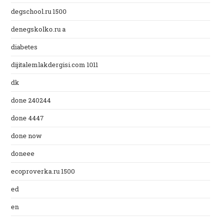
degschool.ru 1500
denegskolko.ru a
diabetes
dijitalemlakdergisi.com 1011
dk
done 240244
done 4447
done now
doneee
ecoproverka.ru 1500
ed
en