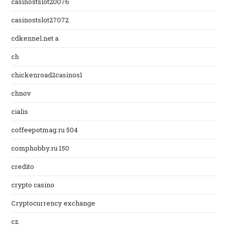
casinostslot20076
casinostslot27072
cdkennel.net a
ch
chickenroad2casinos1
chnov
cialis
coffeepotmag.ru 504
comphobby.ru 150
credito
crypto casino
Cryptocurrency exchange
cz