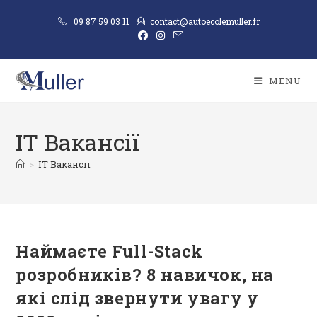
09 87 59 03 11
contact@autoecolemuller.fr
MENU
IT Вакансії
>
IT Вакансії
Наймаєте Full-Stack
розробників? 8 навичок, на
які слід звернути увагу у