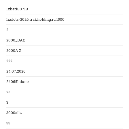
1xbet180718
1xslots-2026.trakholding.ru 1500
2
2000_BAz
2000A Z
222
24.07.2026
240651 done
25
3
3000allz
33