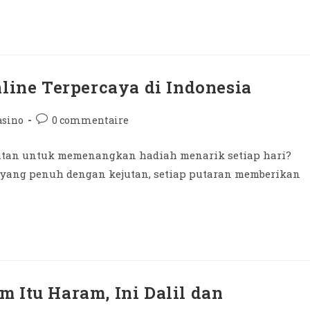
nline Terpercaya di Indonesia
asino
0 commentaire
tan untuk memenangkan hadiah menarik setiap hari?
o yang penuh dengan kejutan, setiap putaran memberikan
 Itu Haram, Ini Dalil dan