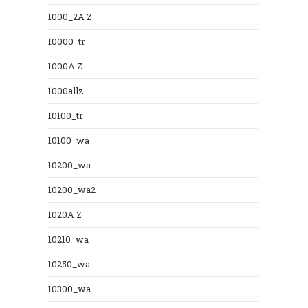
1000_2A Z
10000_tr
1000A Z
1000allz
10100_tr
10100_wa
10200_wa
10200_wa2
1020A Z
10210_wa
10250_wa
10300_wa