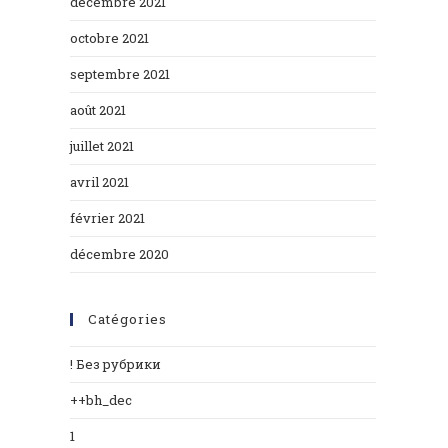
décembre 2021
octobre 2021
septembre 2021
août 2021
juillet 2021
avril 2021
février 2021
décembre 2020
Catégories
! Без рубрики
++bh_dec
1