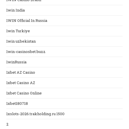
1win India
1WIN Official In Russia
1win Turkiye
1win uzbekistan
1win-casinosbet.buzz
1winRussia
1xbet AZ Casino
1xbet Casino AZ
1xbet Casino Online
1xbet180718
1xslots-2026.trakholding.ru 1500
2