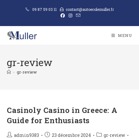
09 87 59 03 11
contact@autoecolemuller.fr
MENU
gr-review
>
gr-review
Casinoly Casino in Greece: A
Guide for Enthusiasts
admin9383
23 décembre 2024
gr-review