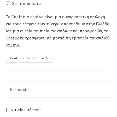
0 commentaire
Το Casinoly casino είναι μια συναρπαστική επιλογή
για τους λάτρεις των τυχερών παιχνιδιών στην Ελλάδα.
Με μια ευρεία ποικιλία παιχνιδιών και προσφορών, το
Casinoly προσφέρει μια μοναδική εμπειρία παιχνιδιού
online…
Continuer La Lecture
Articles Récents