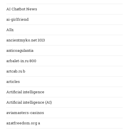
AI Chatbot News
ai-girlfriend
Allz
ancientmyko.net 1013
anticoagulantia
arbalet-in.ru 800
artcab.ru b
articles
Artificial intelligence
Artificial intelligence (AI)
aviamasters-casinos
azatfreedom.org a