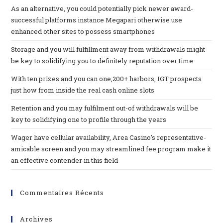
As an alternative, you could potentially pick newer award-
successful platforms instance Megapari otherwise use
enhanced other sites to possess smartphones
Storage and you will fulfillment away from withdrawals might
be key to solidifying you to definitely reputation over time
With ten prizes and you can one,200+ harbors, IGT prospects
just how from inside the real cash online slots
Retention and you may fulfilment out-of withdrawals will be
key to solidifying one to profile through the years
Wager have cellular availability, Area Casino’s representative-
amicable screen and you may streamlined fee program make it
an effective contender in this field
Commentaires Récents
Archives