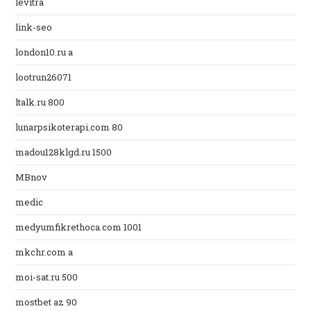
levitra
link-seo
london10.ru a
lootrun26071
ltalk.ru 800
lunarpsikoterapi.com 80
madou128klgd.ru 1500
MBnov
medic
medyumfikrethoca.com 1001
mkchr.com a
moi-sat.ru 500
mostbet az 90