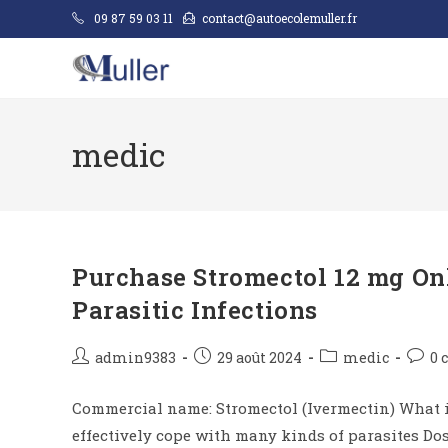
09 87 59 03 11
contact@autoecolemuller.fr
medic
Purchase Stromectol 12 mg Onl
Parasitic Infections
admin9383
29 août 2024
medic
0 
Commercial name: Stromectol (Ivermectin) What it 
effectively cope with many kinds of parasites Dosa