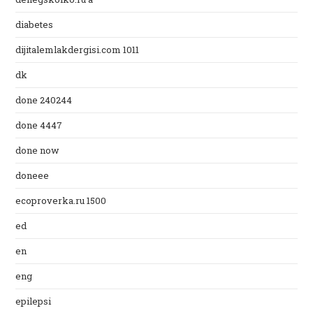
diabetes
dijitalemlakdergisi.com 1011
dk
done 240244
done 4447
done now
doneee
ecoproverka.ru 1500
ed
en
eng
epilepsi