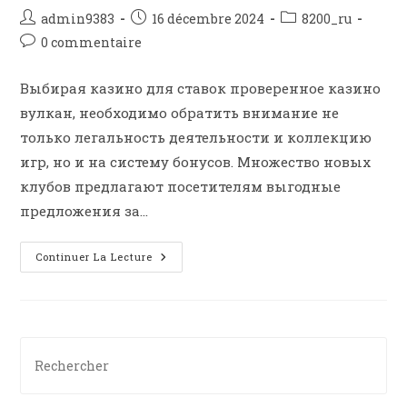
admin9383
16 décembre 2024
8200_ru
0 commentaire
Выбирая казино для ставок проверенное казино
вулкан, необходимо обратить внимание не
только легальность деятельности и коллекцию
игр, но и на систему бонусов. Множество новых
клубов предлагают посетителям выгодные
предложения за…
Continuer La Lecture