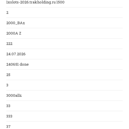
1xslots-2026.trakholding.ru 1500
2
2000_BAz
2000A Z
222
24.07.2026
240651 done
25
3
3000allz
33
333
37