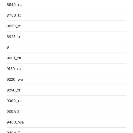
8540_ru
8700_tr
8850_tr
8925_tr
9
9081_ru
9150_ru
9220_wa
9250_tr
9300_ru
930A Z
9400_wa
940A Z