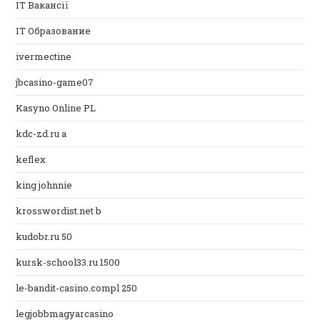
IT Вакансії
IT Образование
ivermectine
jbcasino-game07
Kasyno Online PL
kdc-zd.ru a
keflex
king johnnie
krosswordist.net b
kudobr.ru 50
kursk-school33.ru 1500
le-bandit-casino.compl 250
legjobbmagyarcasino