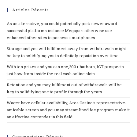
Articles Récents
As an alternative, you could potentially pick newer award-
successful platforms instance Megapari otherwise use
enhanced other sites to possess smartphones
Storage and you will fulfillment away from withdrawals might
be key to solidifying you to definitely reputation over time
With ten prizes and you can one,200+ harbors, IGT prospects
just how from inside the real cash online slots
Retention and you may fulfilment out-of withdrawals will be
key to solidifying one to profile through the years
Wager have cellular availability, Area Casino’s representative-
amicable screen and you may streamlined fee program make it
an effective contender in this field
Commentaires Récents