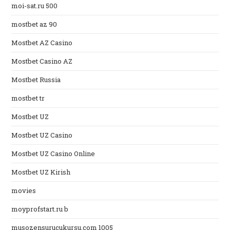
moi-sat.ru 500
mostbet az 90
Mostbet AZ Casino
Mostbet Casino AZ
Mostbet Russia
mostbet tr
Mostbet UZ
Mostbet UZ Casino
Mostbet UZ Casino Online
Mostbet UZ Kirish
movies
moyprofstart.ru b
musozensurucukursu.com 1005