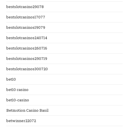
bestslotcasino29078
bestslotcasinos17077
bestslotcasinos19079
bestslotcasinos240714
bestslotcasinos260716
bestslotcasinos290719
bestslotcasinos300720
bet10
bet10 casino
bet10-casino
Betmotion Casino Basil
betwinner22072