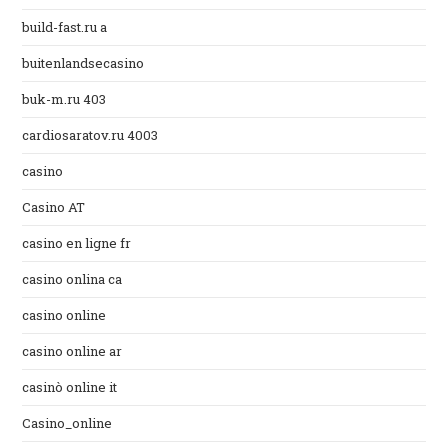
build-fast.ru a
buitenlandsecasino
buk-m.ru 403
cardiosaratov.ru 4003
casino
Casino AT
casino en ligne fr
casino onlina ca
casino online
casino online ar
casinò online it
Casino_online