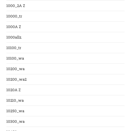
1000_2A Z
10000_tr
1000A Z
1000allz
10100_tr
10100_wa
10200_wa
10200_wa2
1020A Z
10210_wa
10250_wa
10300_wa