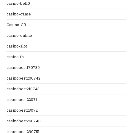
casino-bet10
casino-game
Casino-GR
casino-online
casino-slot
casino-th
casinobest170739
casinobest200742
casinobest210743
casinobest22071
casinobest23072
casinobest260748
casinobest290751