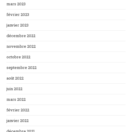
mars 2023
février 2023
janvier 2023
décembre 2022
novembre 2022
octobre 2022
septembre 2022
août 2022
juin 2022
mars 2022
février 2022
janvier 2022
décembre 2021