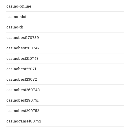
casino-online
casino-slot
casino-th
casinobest170739
casinobest200742
casinobest210743
casinobest22071
casinobest23072
casinobest260748
casinobest290751
casinobest290752
casinogame180752