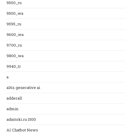
9500_ru
9500_wa
9595_ru
9600_wa
9700_ru
9800_wa
9940_tr
a
a16z generative ai
adderall
admin
admtoki.ru 1500
AI Chatbot News