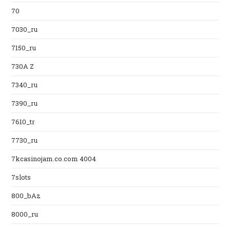
70
7030_ru
7150_ru
730A Z
7340_ru
7390_ru
7610_tr
7730_ru
7kcasinojam.co.com 4004
7slots
800_bAz
8000_ru