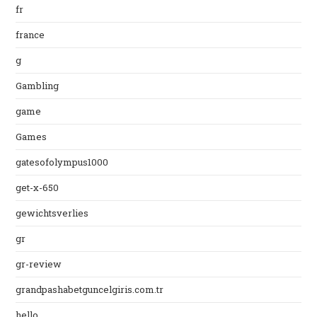
fr
france
g
Gambling
game
Games
gatesofolympus1000
get-x-650
gewichtsverlies
gr
gr-review
grandpashabetguncelgiris.com.tr
hello