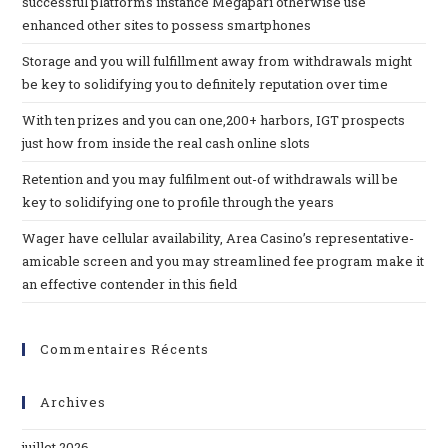
successful platforms instance Megapari otherwise use
enhanced other sites to possess smartphones
Storage and you will fulfillment away from withdrawals might
be key to solidifying you to definitely reputation over time
With ten prizes and you can one,200+ harbors, IGT prospects
just how from inside the real cash online slots
Retention and you may fulfilment out-of withdrawals will be
key to solidifying one to profile through the years
Wager have cellular availability, Area Casino’s representative-
amicable screen and you may streamlined fee program make it
an effective contender in this field
Commentaires Récents
Archives
juillet 2026