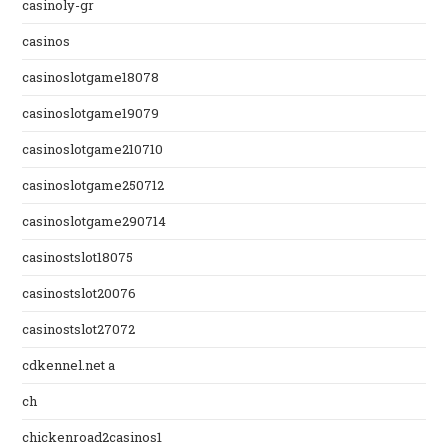
casinoly-gr
casinos
casinoslotgame18078
casinoslotgame19079
casinoslotgame210710
casinoslotgame250712
casinoslotgame290714
casinostslot18075
casinostslot20076
casinostslot27072
cdkennel.net a
ch
chickenroad2casinos1