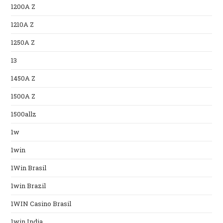
1200A Z
1210A Z
1250A Z
13
1450A Z
1500A Z
1500allz
1w
1win
1Win Brasil
1win Brazil
1WIN Casino Brasil
1win India