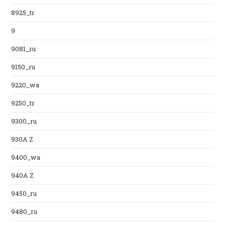
8925_tr
9
9081_ru
9150_ru
9220_wa
9250_tr
9300_ru
930A Z
9400_wa
940A Z
9450_ru
9480_ru