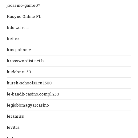
jbcasino-game07
Kasyno Online PL
kdc-zd.ru a
keflex
king johnnie
krosswordist.net b
kudobr.ru 50
kursk-school33.ru 1500
le-bandit-casino.compl 250
legjobbmagyarcasino
leramiss
levitra