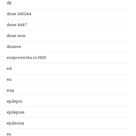
dk
done 240244
done 4447
done now
doneee
ecoproverka.ru 1500
ed
en
eng
epilepsi
epilepsie
epilessia
es