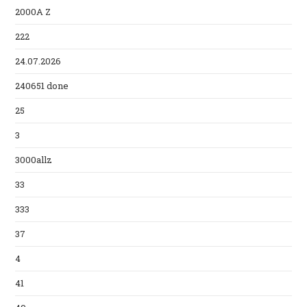
2000A Z
222
24.07.2026
240651 done
25
3
3000allz
33
333
37
4
41