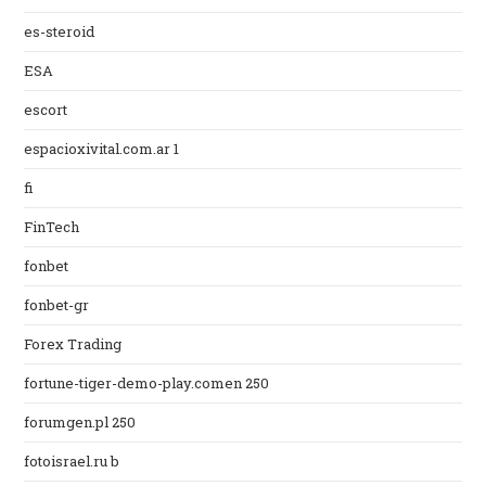
es-steroid
ESA
escort
espacioxivital.com.ar 1
fi
FinTech
fonbet
fonbet-gr
Forex Trading
fortune-tiger-demo-play.comen 250
forumgen.pl 250
fotoisrael.ru b