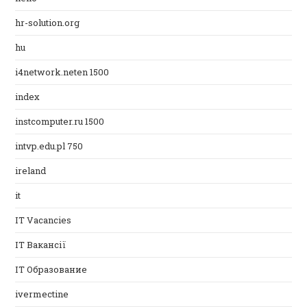
hr-solution.org
hu
i4network.neten 1500
index
instcomputer.ru 1500
intvp.edu.pl 750
ireland
it
IT Vacancies
IT Вакансії
IT Образование
ivermectine