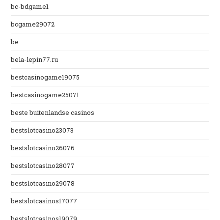
bc-bdgame1
bcgame29072
be
bela-lepin77.ru
bestcasinogame19075
bestcasinogame25071
beste buitenlandse casinos
bestslotcasino23073
bestslotcasino26076
bestslotcasino28077
bestslotcasino29078
bestslotcasinos17077
bestslotcasinos19079