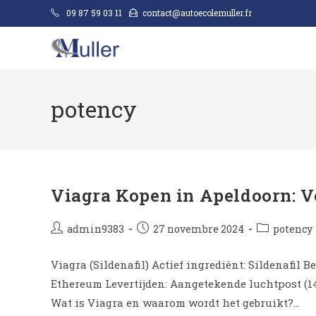
09 87 59 03 11
contact@autoecolemuller.fr
potency
Viagra Kopen in Apeldoorn: Ve
admin9383
27 novembre 2024
potency
Viagra (Sildenafil​) Actief ingrediënt: Sildenafil
Ethereum Levertijden: Aangetekende luchtpost (14
Wat is Viagra en waarom wordt het gebruikt?…