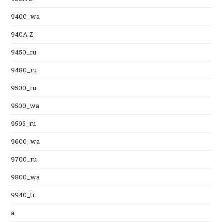
9400_wa
940A Z
9450_ru
9480_ru
9500_ru
9500_wa
9595_ru
9600_wa
9700_ru
9800_wa
9940_tr
a