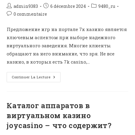
admin9383
6 décembre 2024
9480_ru
0 commentaire
Предложение игр на портале 7к казино является
ключевым аспектом при выборе надежного
виртуального заведения. Многие клиенты
обращают на него внимание, что зря. Не все
казино, в которых есть 7k casino,…
Continuer La Lecture
Каталог аппаратов в
виртуальном казино
joycasino – что содержит?