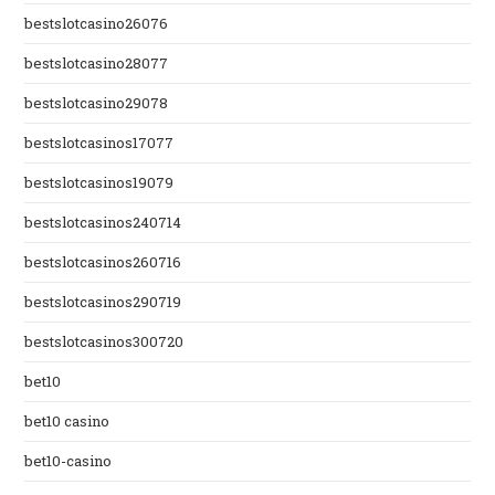
bestslotcasino26076
bestslotcasino28077
bestslotcasino29078
bestslotcasinos17077
bestslotcasinos19079
bestslotcasinos240714
bestslotcasinos260716
bestslotcasinos290719
bestslotcasinos300720
bet10
bet10 casino
bet10-casino