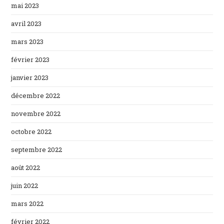
mai 2023
avril 2023
mars 2023
février 2023
janvier 2023
décembre 2022
novembre 2022
octobre 2022
septembre 2022
août 2022
juin 2022
mars 2022
février 2022