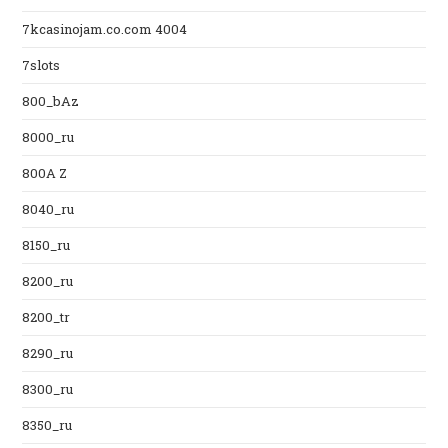
7kcasinojam.co.com 4004
7slots
800_bAz
8000_ru
800A Z
8040_ru
8150_ru
8200_ru
8200_tr
8290_ru
8300_ru
8350_ru