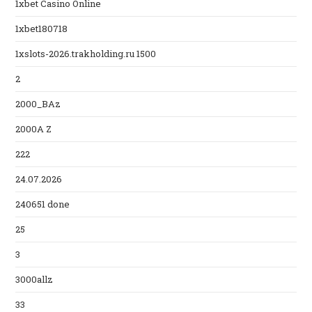
1xbet Casino Online
1xbet180718
1xslots-2026.trakholding.ru 1500
2
2000_BAz
2000A Z
222
24.07.2026
240651 done
25
3
3000allz
33