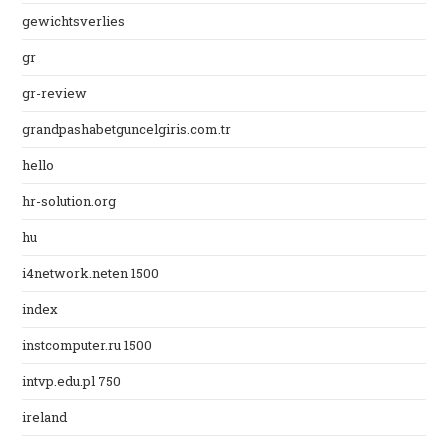
gewichtsverlies
gr
gr-review
grandpashabetguncelgiris.com.tr
hello
hr-solution.org
hu
i4network.neten 1500
index
instcomputer.ru 1500
intvp.edu.pl 750
ireland