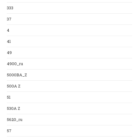
333
37
4
41
49
4900_ru
5000BA_Z
500A Z
51
530A Z
5620_ru
57