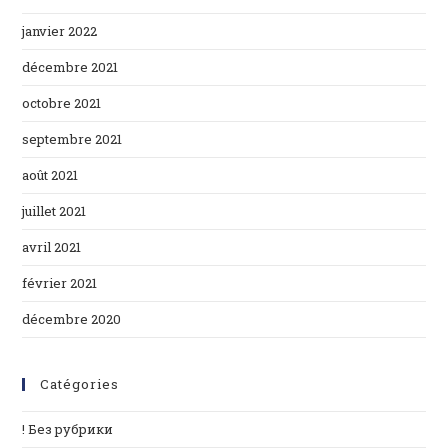
janvier 2022
décembre 2021
octobre 2021
septembre 2021
août 2021
juillet 2021
avril 2021
février 2021
décembre 2020
Catégories
! Без рубрики