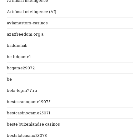
Artificial intelligence
Artificial intelligence (AI)
aviamasters-casinos
azatfreedom.org a
baddiehub
bc-bdgame1
bcgame29072
be
bela-lepin77.ru
bestcasinogame19075
bestcasinogame25071
beste buitenlandse casinos
bestslotcasino23073