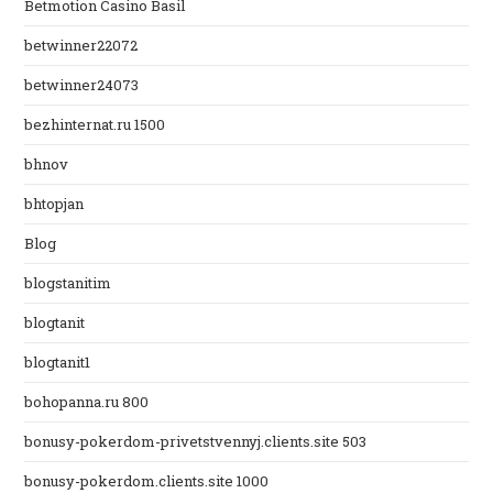
Betmotion Casino Basil
betwinner22072
betwinner24073
bezhinternat.ru 1500
bhnov
bhtopjan
Blog
blogstanitim
blogtanit
blogtanit1
bohopanna.ru 800
bonusy-pokerdom-privetstvennyj.clients.site 503
bonusy-pokerdom.clients.site 1000