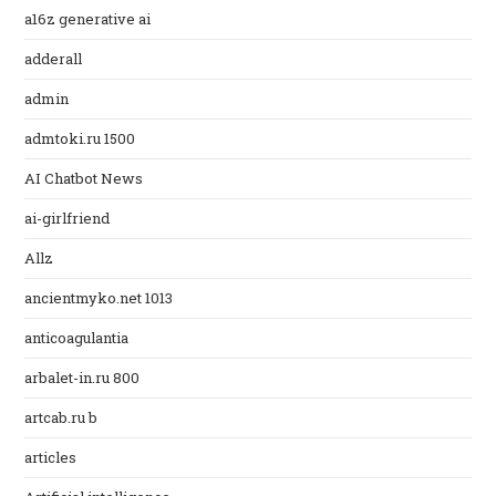
a16z generative ai
adderall
admin
admtoki.ru 1500
AI Chatbot News
ai-girlfriend
Allz
ancientmyko.net 1013
anticoagulantia
arbalet-in.ru 800
artcab.ru b
articles