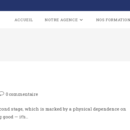
ACCUEIL
NOTRE AGENCE
NOS FORMATIO
0 commentaire
econd stage, which is marked by a physical dependence on
g good — it’s…