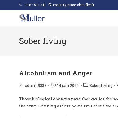
09 87 59 03 11
contact@autoecolemuller.fr
Sober living
Alcoholism and Anger
admin9383
14 juin 2024
Sober living
Those biological changes pave the way for the s
the drug. Drinking at this point isn’t about feelin