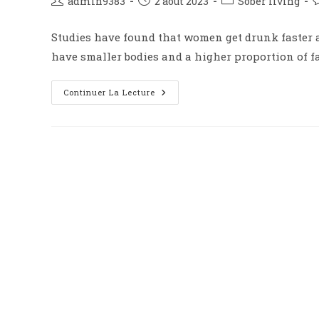
admin9383
2 août 2023
Sober living
Studies have found that women get drunk faster a
have smaller bodies and a higher proportion of f
Continuer La Lecture