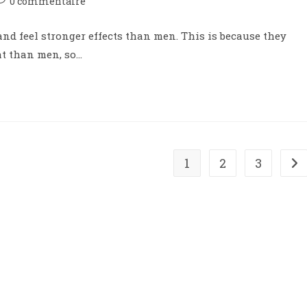
0 commentaire
nd feel stronger effects than men. This is because they
at than men, so…
1
2
3