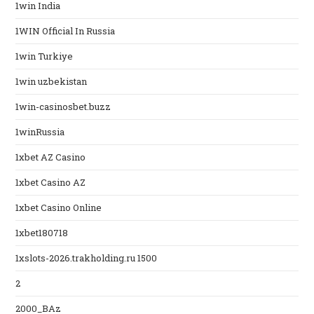
1win India
1WIN Official In Russia
1win Turkiye
1win uzbekistan
1win-casinosbet.buzz
1winRussia
1xbet AZ Casino
1xbet Casino AZ
1xbet Casino Online
1xbet180718
1xslots-2026.trakholding.ru 1500
2
2000_BAz