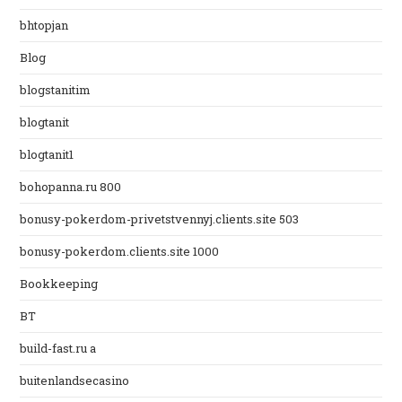
bhtopjan
Blog
blogstanitim
blogtanit
blogtanit1
bohopanna.ru 800
bonusy-pokerdom-privetstvennyj.clients.site 503
bonusy-pokerdom.clients.site 1000
Bookkeeping
BT
build-fast.ru a
buitenlandsecasino