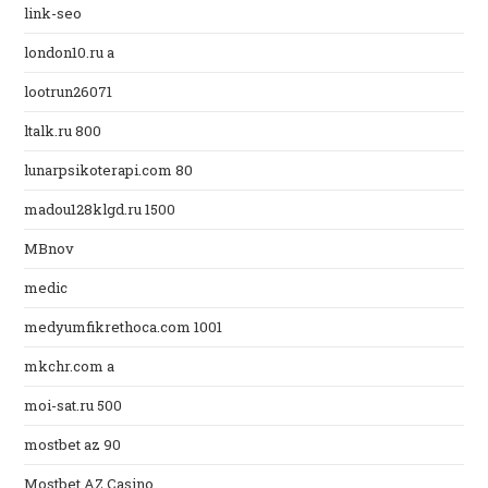
link-seo
london10.ru a
lootrun26071
ltalk.ru 800
lunarpsikoterapi.com 80
madou128klgd.ru 1500
MBnov
medic
medyumfikrethoca.com 1001
mkchr.com a
moi-sat.ru 500
mostbet az 90
Mostbet AZ Casino