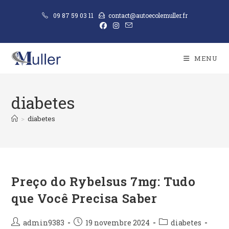
09 87 59 03 11
contact@autoecolemuller.fr
MENU
diabetes
>
diabetes
Preço do Rybelsus 7mg: Tudo
que Você Precisa Saber
admin9383
19 novembre 2024
diabetes