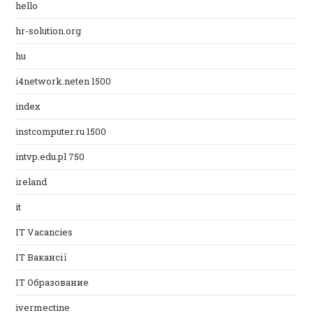
hello
hr-solution.org
hu
i4network.neten 1500
index
instcomputer.ru 1500
intvp.edu.pl 750
ireland
it
IT Vacancies
IT Вакансії
IT Образование
ivermectine