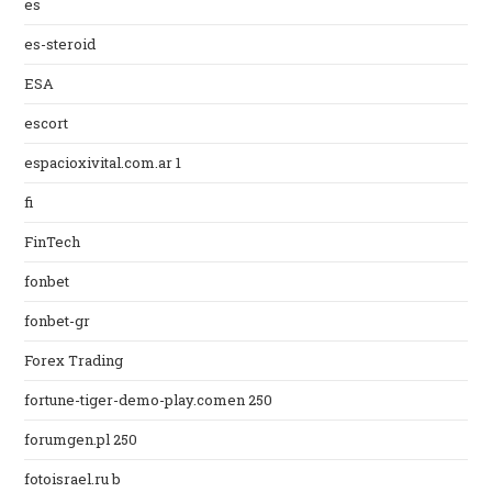
es
es-steroid
ESA
escort
espacioxivital.com.ar 1
fi
FinTech
fonbet
fonbet-gr
Forex Trading
fortune-tiger-demo-play.comen 250
forumgen.pl 250
fotoisrael.ru b