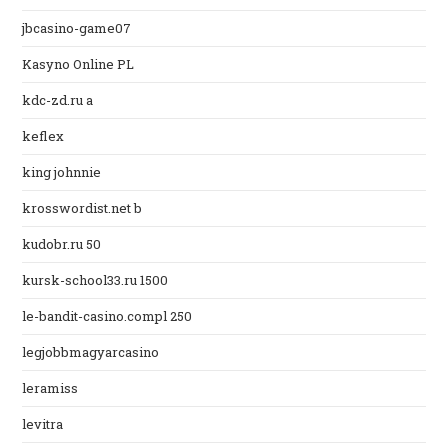
jbcasino-game07
Kasyno Online PL
kdc-zd.ru a
keflex
king johnnie
krosswordist.net b
kudobr.ru 50
kursk-school33.ru 1500
le-bandit-casino.compl 250
legjobbmagyarcasino
leramiss
levitra