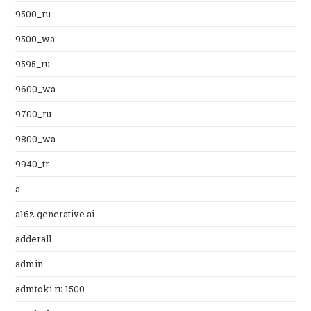
9500_ru
9500_wa
9595_ru
9600_wa
9700_ru
9800_wa
9940_tr
a
a16z generative ai
adderall
admin
admtoki.ru 1500