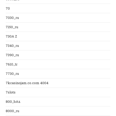
70
7030_ru
7150_ru
730A Z
7340_ru
7390_ru
7610_tr
7730_ru
7kcasinojam.co.com 4004
7slots
800_bAz
8000_ru