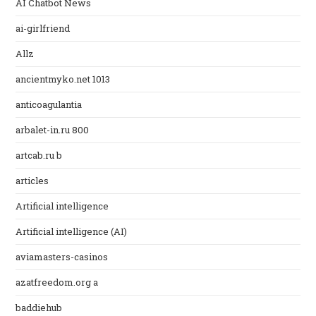
AI Chatbot News
ai-girlfriend
Allz
ancientmyko.net 1013
anticoagulantia
arbalet-in.ru 800
artcab.ru b
articles
Artificial intelligence
Artificial intelligence (AI)
aviamasters-casinos
azatfreedom.org a
baddiehub