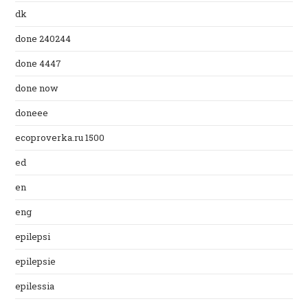
dk
done 240244
done 4447
done now
doneee
ecoproverka.ru 1500
ed
en
eng
epilepsi
epilepsie
epilessia