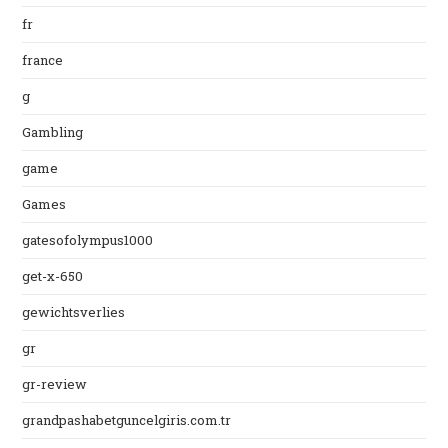
fr
france
g
Gambling
game
Games
gatesofolympus1000
get-x-650
gewichtsverlies
gr
gr-review
grandpashabetguncelgiris.com.tr