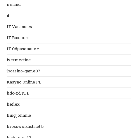
ireland
it
IT Vacancies
IT Вакансії
IT Образование
ivermectine
jbcasino-game07
Kasyno Online PL
kdc-zd.ru a
keflex
king johnnie
krosswordist.net b
kudobr.ru 50