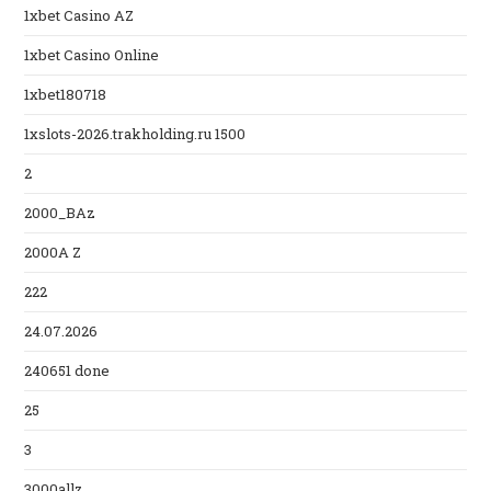
1xbet Casino AZ
1xbet Casino Online
1xbet180718
1xslots-2026.trakholding.ru 1500
2
2000_BAz
2000A Z
222
24.07.2026
240651 done
25
3
3000allz