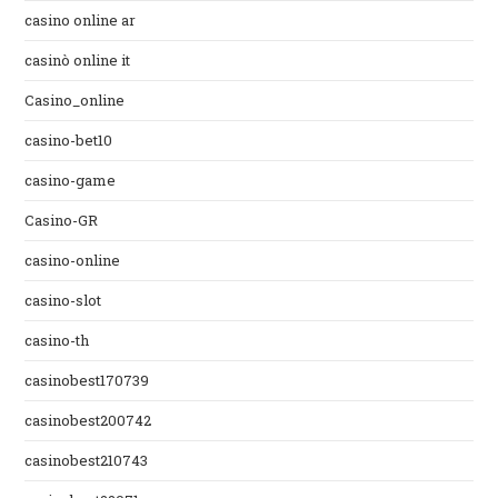
casino online ar
casinò online it
Casino_online
casino-bet10
casino-game
Casino-GR
casino-online
casino-slot
casino-th
casinobest170739
casinobest200742
casinobest210743