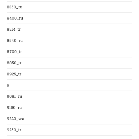
8350_ru
8400_ru
8514_tr
8540_ru
8700_tr
8850_tr
8925_tr
9
9081_ru
9150_ru
9220_wa
9250_tr