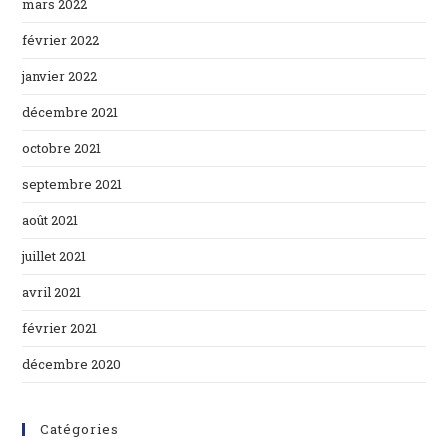
mars 2022
février 2022
janvier 2022
décembre 2021
octobre 2021
septembre 2021
août 2021
juillet 2021
avril 2021
février 2021
décembre 2020
Catégories