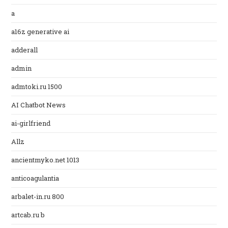
a
a16z generative ai
adderall
admin
admtoki.ru 1500
AI Chatbot News
ai-girlfriend
Allz
ancientmyko.net 1013
anticoagulantia
arbalet-in.ru 800
artcab.ru b