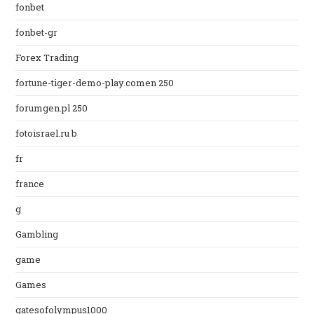
fonbet
fonbet-gr
Forex Trading
fortune-tiger-demo-play.comen 250
forumgen.pl 250
fotoisrael.ru b
fr
france
g
Gambling
game
Games
gatesofolympus1000