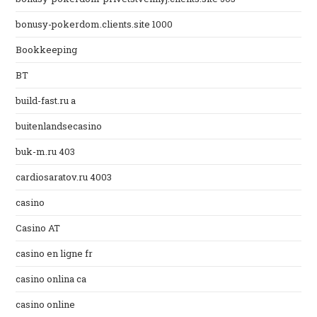
bonusy-pokerdom.clients.site 1000
Bookkeeping
BT
build-fast.ru a
buitenlandsecasino
buk-m.ru 403
cardiosaratov.ru 4003
casino
Casino AT
casino en ligne fr
casino onlina ca
casino online