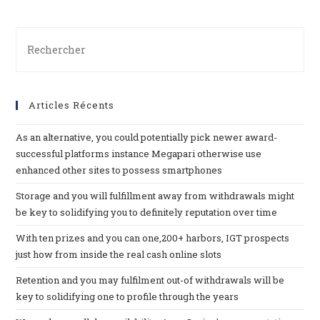
Articles Récents
As an alternative, you could potentially pick newer award-
successful platforms instance Megapari otherwise use
enhanced other sites to possess smartphones
Storage and you will fulfillment away from withdrawals might
be key to solidifying you to definitely reputation over time
With ten prizes and you can one,200+ harbors, IGT prospects
just how from inside the real cash online slots
Retention and you may fulfilment out-of withdrawals will be
key to solidifying one to profile through the years