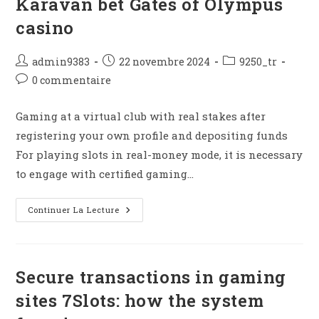
Karavan bet Gates of Olympus
casino
admin9383
22 novembre 2024
9250_tr
0 commentaire
Gaming at a virtual club with real stakes after
registering your own profile and depositing funds
For playing slots in real-money mode, it is necessary
to engage with certified gaming…
Continuer La Lecture
Secure transactions in gaming
sites 7Slots: how the system