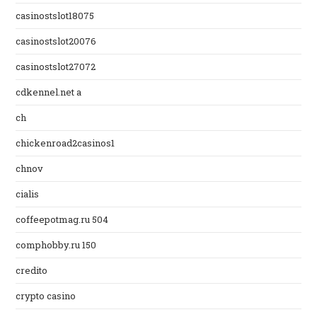
casinostslot18075
casinostslot20076
casinostslot27072
cdkennel.net a
ch
chickenroad2casinos1
chnov
cialis
coffeepotmag.ru 504
comphobby.ru 150
credito
crypto casino