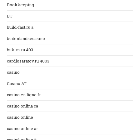
Bookkeeping
BT
build-fast.ru a
buitenlandsecasino
buk-m.ru 403
cardiosaratov.ru 4003
casino
Casino AT
casino en ligne fr
casino onlina ca
casino online
casino online ar
casinò online it