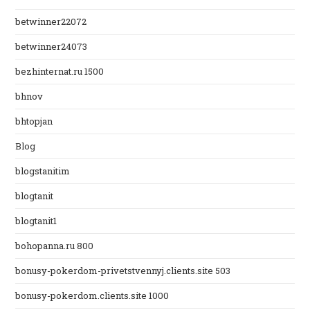
betwinner22072
betwinner24073
bezhinternat.ru 1500
bhnov
bhtopjan
Blog
blogstanitim
blogtanit
blogtanit1
bohopanna.ru 800
bonusy-pokerdom-privetstvennyj.clients.site 503
bonusy-pokerdom.clients.site 1000