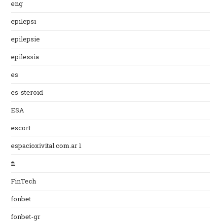
eng
epilepsi
epilepsie
epilessia
es
es-steroid
ESA
escort
espacioxivital.com.ar 1
fi
FinTech
fonbet
fonbet-gr