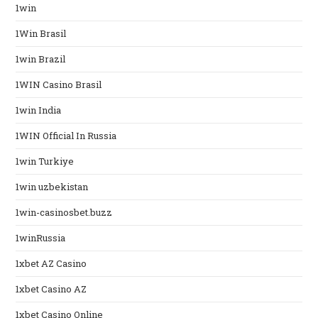
1win
1Win Brasil
1win Brazil
1WIN Casino Brasil
1win India
1WIN Official In Russia
1win Turkiye
1win uzbekistan
1win-casinosbet.buzz
1winRussia
1xbet AZ Casino
1xbet Casino AZ
1xbet Casino Online