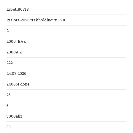
1xbet180718
1xslots-2026.trakholding.ru 1500
2
2000_BAz
2000A Z
222
24.07.2026
240651 done
25
3
3000allz
33