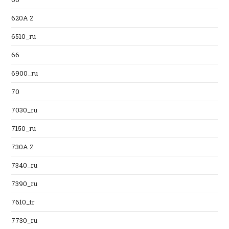
620A Z
6510_ru
66
6900_ru
70
7030_ru
7150_ru
730A Z
7340_ru
7390_ru
7610_tr
7730_ru