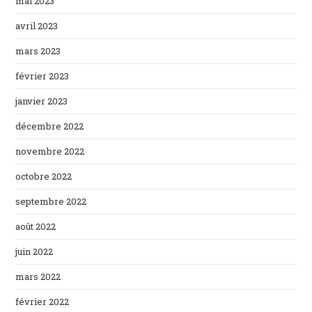
mai 2023
avril 2023
mars 2023
février 2023
janvier 2023
décembre 2022
novembre 2022
octobre 2022
septembre 2022
août 2022
juin 2022
mars 2022
février 2022