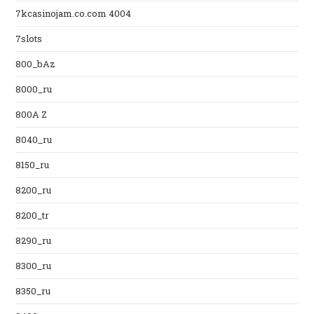
7kcasinojam.co.com 4004
7slots
800_bAz
8000_ru
800A Z
8040_ru
8150_ru
8200_ru
8200_tr
8290_ru
8300_ru
8350_ru