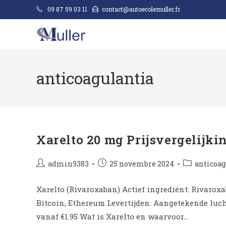
09 87 59 03 11
contact@autoecolemuller.fr
anticoagulantia
Xarelto 20 mg Prijsvergelijk
admin9383
25 novembre 2024
anticoag
Xarelto (Rivaroxaban) Actief ingrediënt: Rivaroxa
Bitcoin, Ethereum Levertijden: Aangetekende luch
vanaf €1.95 Wat is Xarelto en waarvoor…