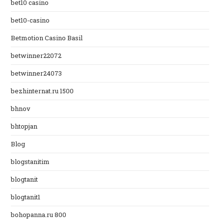
bet10 casino
bet10-casino
Betmotion Casino Basil
betwinner22072
betwinner24073
bezhinternat.ru 1500
bhnov
bhtopjan
Blog
blogstanitim
blogtanit
blogtanit1
bohopanna.ru 800