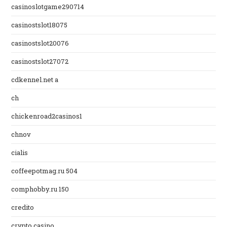
casinoslotgame290714
casinostslot18075
casinostslot20076
casinostslot27072
cdkennel.net a
ch
chickenroad2casinos1
chnov
cialis
coffeepotmag.ru 504
comphobby.ru 150
credito
crypto casino