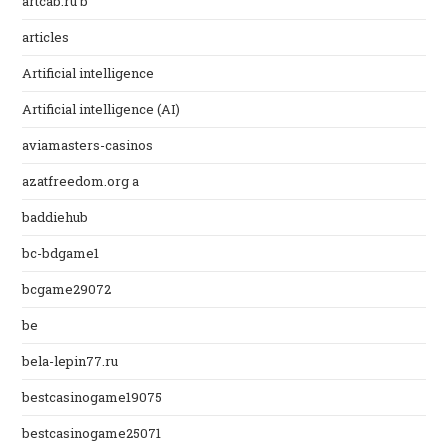
artcab.ru b
articles
Artificial intelligence
Artificial intelligence (AI)
aviamasters-casinos
azatfreedom.org a
baddiehub
bc-bdgame1
bcgame29072
be
bela-lepin77.ru
bestcasinogame19075
bestcasinogame25071