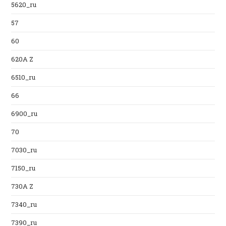
5620_ru
57
60
620A Z
6510_ru
66
6900_ru
70
7030_ru
7150_ru
730A Z
7340_ru
7390_ru