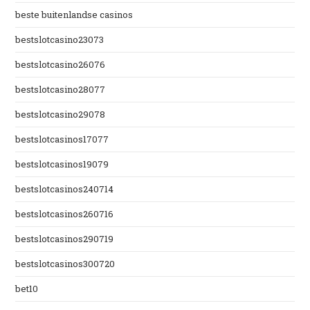
beste buitenlandse casinos
bestslotcasino23073
bestslotcasino26076
bestslotcasino28077
bestslotcasino29078
bestslotcasinos17077
bestslotcasinos19079
bestslotcasinos240714
bestslotcasinos260716
bestslotcasinos290719
bestslotcasinos300720
bet10