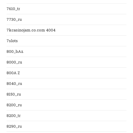
7610_tr
7730_ru
7kcasinojam.co.com 4004
7slots
800_bAz
8000_ru
800A Z
8040_ru
8150_ru
8200_ru
8200_tr
8290_ru