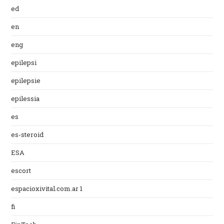
ed
en
eng
epilepsi
epilepsie
epilessia
es
es-steroid
ESA
escort
espacioxivital.com.ar 1
fi