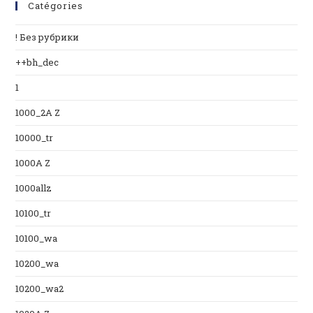
Catégories
! Без рубрики
++bh_dec
1
1000_2A Z
10000_tr
1000A Z
1000allz
10100_tr
10100_wa
10200_wa
10200_wa2