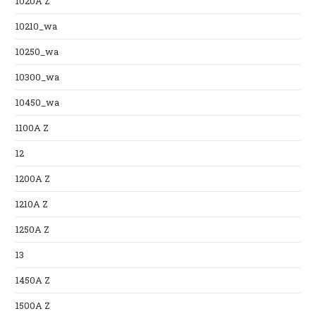
1020A Z
10210_wa
10250_wa
10300_wa
10450_wa
1100A Z
12
1200A Z
1210A Z
1250A Z
13
1450A Z
1500A Z