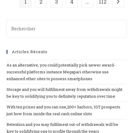
1
2
3
4
…
112
Articles Récents
As an alternative, you could potentially pick newer award-
successful platforms instance Megapari otherwise use
enhanced other sites to possess smartphones
Storage and you will fulfillment away from withdrawals might
be key to solidifying you to definitely reputation over time
With ten prizes and you can one,200+ harbors, IGT prospects
just how from inside the real cash online slots
Retention and you may fulfilment out-of withdrawals will be
key to solidifying one to profile through the years