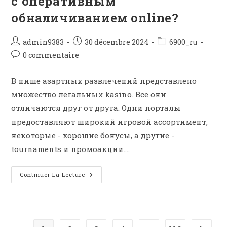
с оперативным
обналичиванием online?
admin9383
30 décembre 2024
6900_ru
0 commentaire
В нише азартных развлечений представлено
множество легальных kasino. Все они
отличаются друг от друга. Одни порталы
предоставляют широкий игровой ассортимент,
некоторые - хорошие бонусы, а другие -
tournaments и промоакции.…
Continuer La Lecture