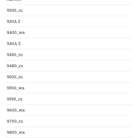
9300_ru
930A Z
9400_wa
940A Z
9450_ru
9480_ru
9500_ru
9500_wa
9595_ru
9600_wa
9700_ru
9800_wa