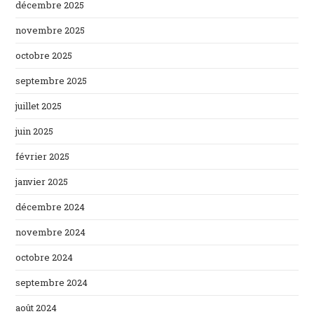
décembre 2025
novembre 2025
octobre 2025
septembre 2025
juillet 2025
juin 2025
février 2025
janvier 2025
décembre 2024
novembre 2024
octobre 2024
septembre 2024
août 2024