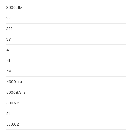
3000allz
33
333
37
4
41
49
4900_ru
5000BA_Z
500A Z
51
530A Z