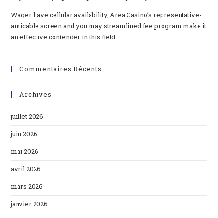
Wager have cellular availability, Area Casino’s representative-
amicable screen and you may streamlined fee program make it
an effective contender in this field
Commentaires Récents
Archives
juillet 2026
juin 2026
mai 2026
avril 2026
mars 2026
janvier 2026