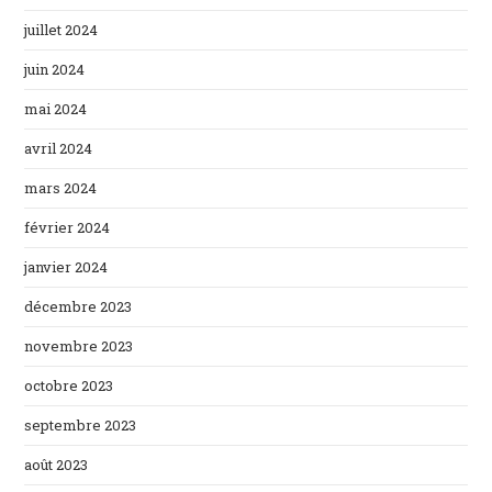
juillet 2024
juin 2024
mai 2024
avril 2024
mars 2024
février 2024
janvier 2024
décembre 2023
novembre 2023
octobre 2023
septembre 2023
août 2023