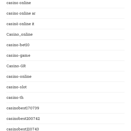
casino online
casino online ar
casinò online it
Casino_online
casino-bet10
casino-game
Casino-GR
casino-online
casino-slot
casino-th
casinobest170739
casinobest200742
casinobest210743