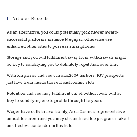
Articles Récents
As an alternative, you could potentially pick newer award-
successful platforms instance Megapari otherwise use
enhanced other sites to possess smartphones
Storage and you will fulfillment away from withdrawals might
be key to solidifying you to definitely reputation over time
With ten prizes and you can one,200+ harbors, IGT prospects
just how from inside the real cash online slots
Retention and you may fulfilment out-of withdrawals will be
key to solidifying one to profile through the years
Wager have cellular availability, Area Casino’s representative-
amicable screen and you may streamlined fee program make it
an effective contender in this field