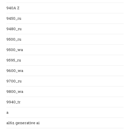
940A Z
9450_ru
9480_ru
9500_ru
9500_wa
9595_ru
9600_wa
9700_ru
9800_wa
9940_tr
a
a16z generative ai