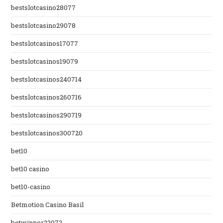
bestslotcasino28077
bestslotcasino29078
bestslotcasinos17077
bestslotcasinos19079
bestslotcasinos240714
bestslotcasinos260716
bestslotcasinos290719
bestslotcasinos300720
bet10
bet10 casino
bet10-casino
Betmotion Casino Basil
betwinner22072