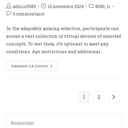
admin9383
13 novembre 2024
8200_tr
0 commentaire
In the adaptable gaming selection, participants can
access a vast collection of virtual devices of assorted
concepts. To test them, it’s optional to meet any
conditions. Age restrictions and additional…
Continuer La Lecture
1
2