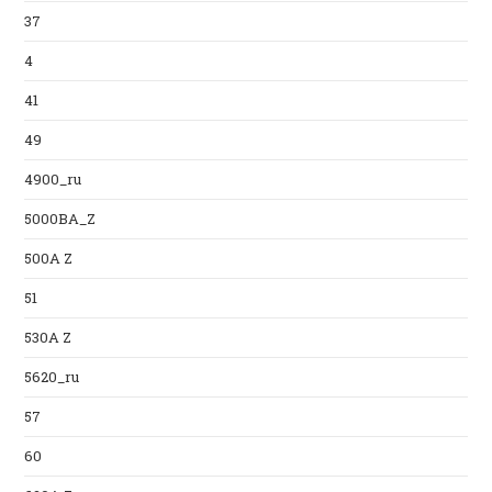
37
4
41
49
4900_ru
5000BA_Z
500A Z
51
530A Z
5620_ru
57
60