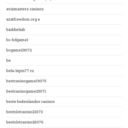
aviamasters-casinos
azatfreedom.org a
baddiehub
bc-bdgame1
bcgame29072
be
bela-lepin77.ru
bestcasinogame19075
bestcasinogame25071
beste buitenlandse casinos
bestslotcasino23073
bestslotcasino26076