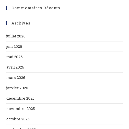
Commentaires Récents
Archives
juillet 2026
juin 2026
mai 2026
avril 2026
mars 2026
janvier 2026
décembre 2025
novembre 2025
octobre 2025