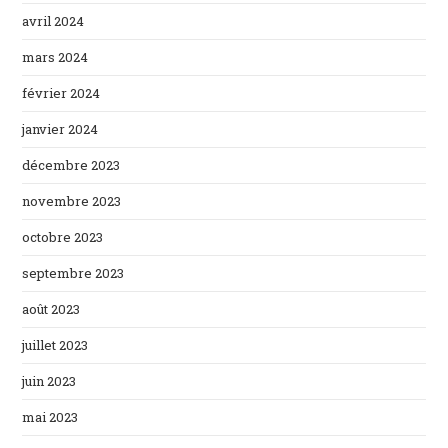
avril 2024
mars 2024
février 2024
janvier 2024
décembre 2023
novembre 2023
octobre 2023
septembre 2023
août 2023
juillet 2023
juin 2023
mai 2023