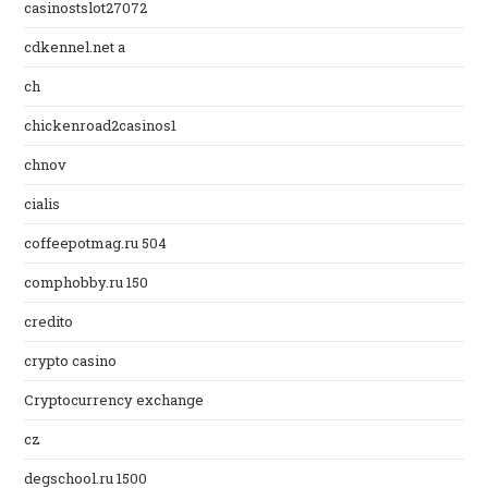
casinostslot27072
cdkennel.net a
ch
chickenroad2casinos1
chnov
cialis
coffeepotmag.ru 504
comphobby.ru 150
credito
crypto casino
Cryptocurrency exchange
cz
degschool.ru 1500