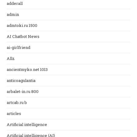
adderall
admin
admtoki.ru 1500
AI Chatbot News
ai-girlfriend
Allz
ancientmyko.net 1013
anticoagulantia
arbalet-in.ru 800
artcab.ru b
articles
Artificial intelligence
Artificial intelligence (AI)