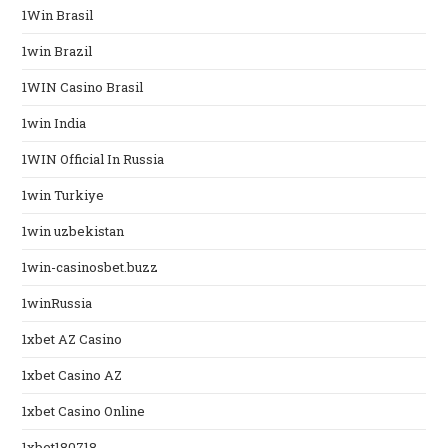
1Win Brasil
1win Brazil
1WIN Casino Brasil
1win India
1WIN Official In Russia
1win Turkiye
1win uzbekistan
1win-casinosbet.buzz
1winRussia
1xbet AZ Casino
1xbet Casino AZ
1xbet Casino Online
1xbet180718