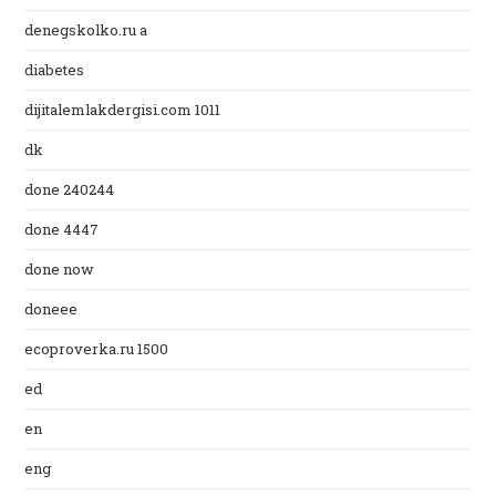
denegskolko.ru a
diabetes
dijitalemlakdergisi.com 1011
dk
done 240244
done 4447
done now
doneee
ecoproverka.ru 1500
ed
en
eng