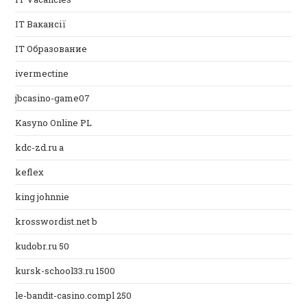
IT Вакансії
IT Образование
ivermectine
jbcasino-game07
Kasyno Online PL
kdc-zd.ru a
keflex
king johnnie
krosswordist.net b
kudobr.ru 50
kursk-school33.ru 1500
le-bandit-casino.compl 250