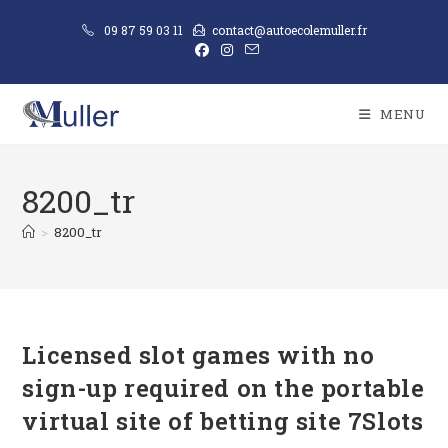
09 87 59 03 11
contact@autoecolemuller.fr
MENU
8200_tr
>
8200_tr
Licensed slot games with no
sign-up required on the portable
virtual site of betting site 7Slots