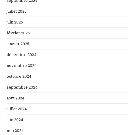
septembre 2025
juillet 2025
juin 2025
février 2025
janvier 2025
décembre 2024
novembre 2024
octobre 2024
septembre 2024
août 2024
juillet 2024
juin 2024
mai 2024