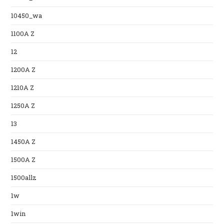
10450_wa
1100A Z
12
1200A Z
1210A Z
1250A Z
13
1450A Z
1500A Z
1500allz
1w
1win