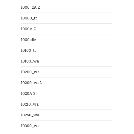
1000_2A Z
10000_tr
1000A Z
1000allz
10100_tr
10100_wa
10200_wa
10200_wa2
1020A Z
10210_wa
10250_wa
10300_wa