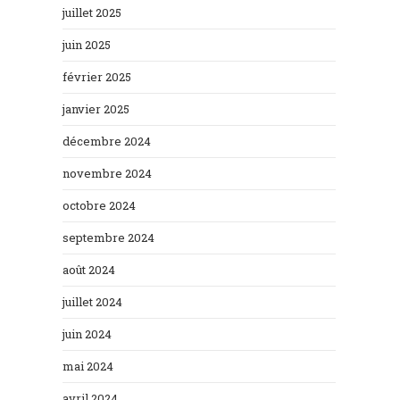
juillet 2025
juin 2025
février 2025
janvier 2025
décembre 2024
novembre 2024
octobre 2024
septembre 2024
août 2024
juillet 2024
juin 2024
mai 2024
avril 2024