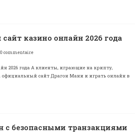
сайт казино онлайн 2026 года
0 commentaire
н 2026 года А клиенты, играющие на крипту,
 официальный сайт Драгон Мани и играть онлайн в
йн с безопасными транзакциями