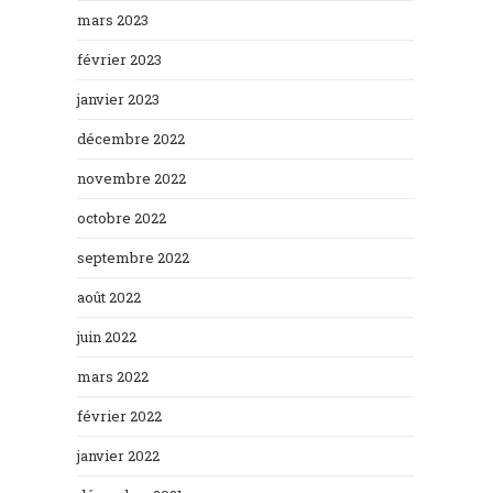
mars 2023
février 2023
janvier 2023
décembre 2022
novembre 2022
octobre 2022
septembre 2022
août 2022
juin 2022
mars 2022
février 2022
janvier 2022