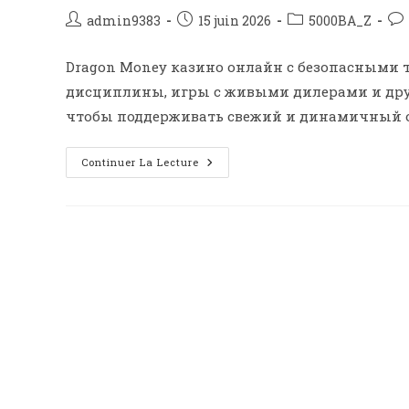
admin9383
15 juin 2026
5000BA_Z
Dragon Money казино онлайн с безопасными
дисциплины, игры с живыми дилерами и друг
чтобы поддерживать свежий и динамичный о
Continuer La Lecture