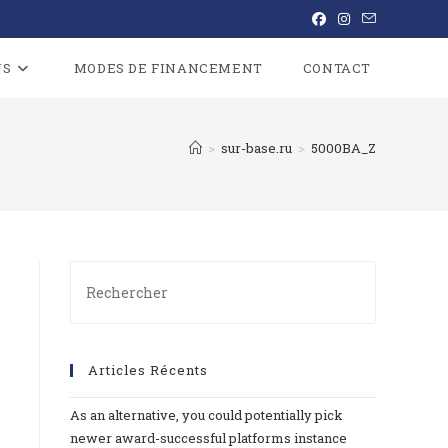
NS
MODES DE FINANCEMENT
CONTACT
>
sur-base.ru
>
5000BA_Z
Articles Récents
As an alternative, you could potentially pick
newer award-successful platforms instance