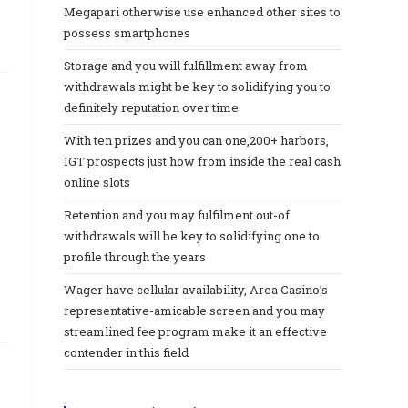
Megapari otherwise use enhanced other sites to
possess smartphones
Storage and you will fulfillment away from
withdrawals might be key to solidifying you to
definitely reputation over time
With ten prizes and you can one,200+ harbors,
IGT prospects just how from inside the real cash
online slots
Retention and you may fulfilment out-of
withdrawals will be key to solidifying one to
profile through the years
Wager have cellular availability, Area Casino’s
representative-amicable screen and you may
streamlined fee program make it an effective
contender in this field