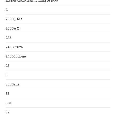
1xslots-2026.trakholding.ru 1500
2
2000_BAz
2000A Z
222
24.07.2026
240651 done
25
3
3000allz
33
333
37