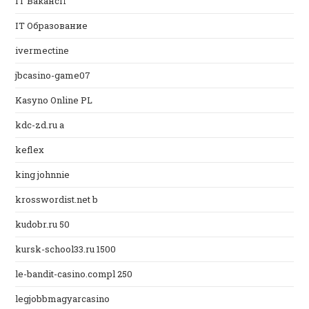
IT Вакансії
IT Образование
ivermectine
jbcasino-game07
Kasyno Online PL
kdc-zd.ru a
keflex
king johnnie
krosswordist.net b
kudobr.ru 50
kursk-school33.ru 1500
le-bandit-casino.compl 250
legjobbmagyarcasino