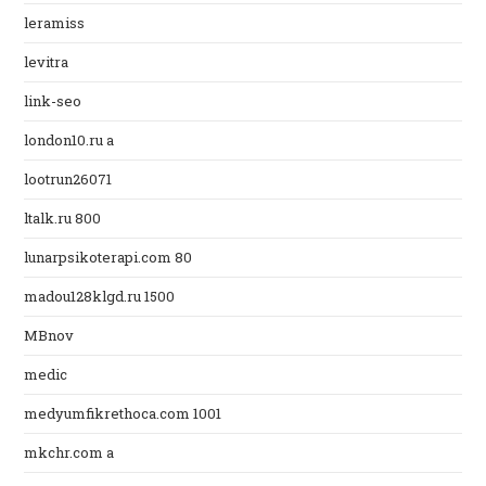
leramiss
levitra
link-seo
london10.ru a
lootrun26071
ltalk.ru 800
lunarpsikoterapi.com 80
madou128klgd.ru 1500
MBnov
medic
medyumfikrethoca.com 1001
mkchr.com a