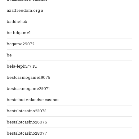
azatfreedom.org a
baddiehub
bc-bdgame1
bcgame29072
be
bela-lepin77.ru
bestcasinogame19075
bestcasinogame25071
beste buitenlandse casinos
bestslotcasino23073
bestslotcasino26076
bestslotcasino28077