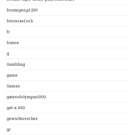
forumgen.pl 250
fotoisrael.ru b
fr
france
g
Gambling
game
Games
gatesofolympus1000
get-x-650
gewichtsverlies
gr