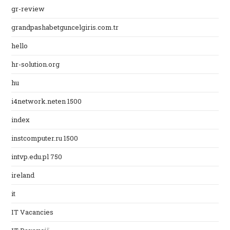
gr-review
grandpashabetguncelgiris.com.tr
hello
hr-solution.org
hu
i4network.neten 1500
index
instcomputer.ru 1500
intvp.edu.pl 750
ireland
it
IT Vacancies