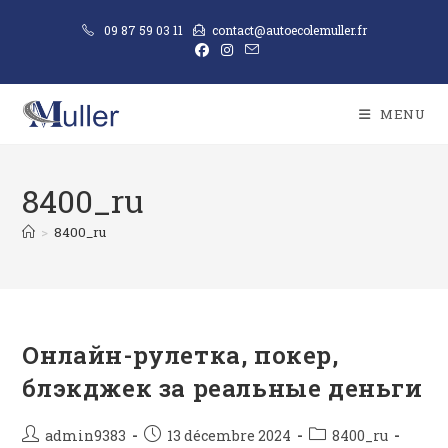
09 87 59 03 11
contact@autoecolemuller.fr
MENU
8400_ru
>
8400_ru
Онлайн-рулетка, покер,
блэкджек за реальные деньги
admin9383
13 décembre 2024
8400_ru