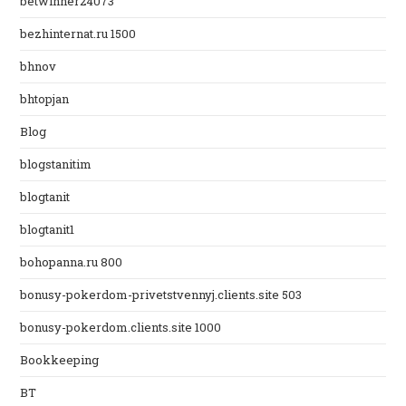
betwinner24073
bezhinternat.ru 1500
bhnov
bhtopjan
Blog
blogstanitim
blogtanit
blogtanit1
bohopanna.ru 800
bonusy-pokerdom-privetstvennyj.clients.site 503
bonusy-pokerdom.clients.site 1000
Bookkeeping
BT