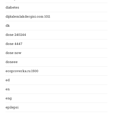
diabetes
dijitalemlakdergisi.com 1011
dk
done 240244
done 4447
done now
doneee
ecoproverka.ru 1500
ed
en
eng
epilepsi