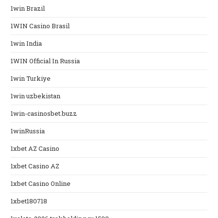
1win Brazil
1WIN Casino Brasil
1win India
1WIN Official In Russia
1win Turkiye
1win uzbekistan
1win-casinosbet.buzz
1winRussia
1xbet AZ Casino
1xbet Casino AZ
1xbet Casino Online
1xbet180718