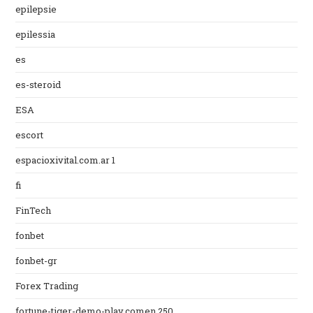
epilepsie
epilessia
es
es-steroid
ESA
escort
espacioxivital.com.ar 1
fi
FinTech
fonbet
fonbet-gr
Forex Trading
fortune-tiger-demo-play.comen 250