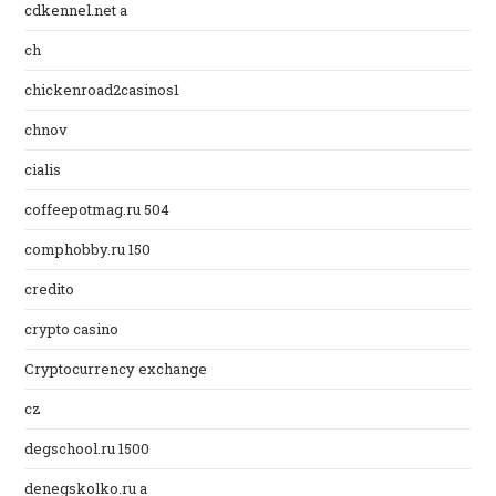
cdkennel.net a
ch
chickenroad2casinos1
chnov
cialis
coffeepotmag.ru 504
comphobby.ru 150
credito
crypto casino
Cryptocurrency exchange
cz
degschool.ru 1500
denegskolko.ru a