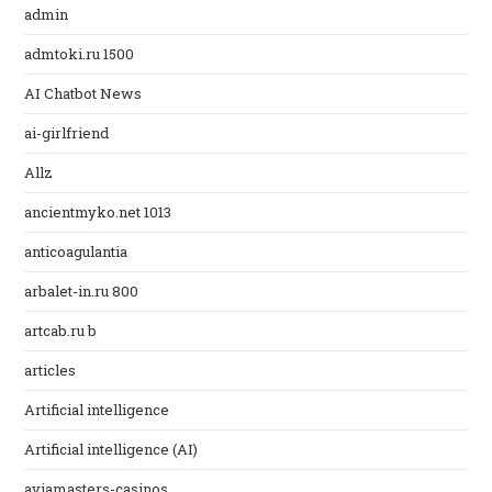
admin
admtoki.ru 1500
AI Chatbot News
ai-girlfriend
Allz
ancientmyko.net 1013
anticoagulantia
arbalet-in.ru 800
artcab.ru b
articles
Artificial intelligence
Artificial intelligence (AI)
aviamasters-casinos