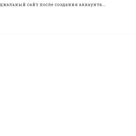
циальный сайт после создания аккаунта.…