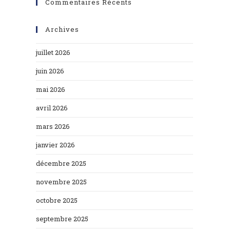
Commentaires Récents
Archives
juillet 2026
juin 2026
mai 2026
avril 2026
mars 2026
janvier 2026
décembre 2025
novembre 2025
octobre 2025
septembre 2025