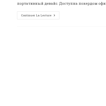
портативный девайс. Доступна покердом офи
Continuer La Lecture