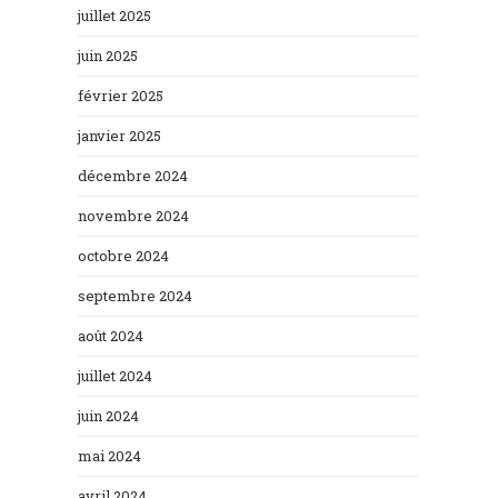
juillet 2025
juin 2025
février 2025
janvier 2025
décembre 2024
novembre 2024
octobre 2024
septembre 2024
août 2024
juillet 2024
juin 2024
mai 2024
avril 2024