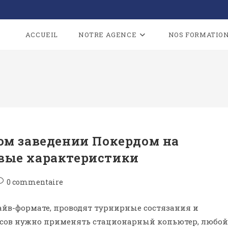
ACCUEIL
NOTRE AGENCE
NOS FORMATIO
ном заведении Покердом на
евые характеристики
0 commentaire
айв-формате, проводят турнирные состязания и
урсов нужно применять стационарный копьютер, любой