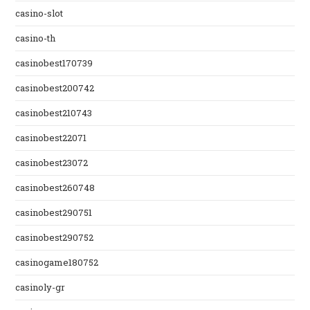
casino-slot
casino-th
casinobest170739
casinobest200742
casinobest210743
casinobest22071
casinobest23072
casinobest260748
casinobest290751
casinobest290752
casinogame180752
casinoly-gr