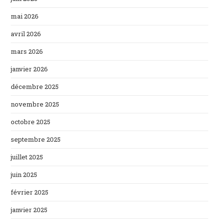
mai 2026
avril 2026
mars 2026
janvier 2026
décembre 2025
novembre 2025
octobre 2025
septembre 2025
juillet 2025
juin 2025
février 2025
janvier 2025