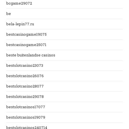
bcgame29072
be
bela-lepin77.ru
bestcasinogame19075
bestcasinogame25071
beste buitenlandse casinos
bestslotcasino23073
bestslotcasino26076
bestslotcasino28077
bestslotcasino29078
bestslotcasinos17077
bestslotcasinos19079
bestslotcasinos240714