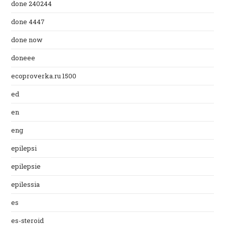
done 240244
done 4447
done now
doneee
ecoproverka.ru 1500
ed
en
eng
epilepsi
epilepsie
epilessia
es
es-steroid