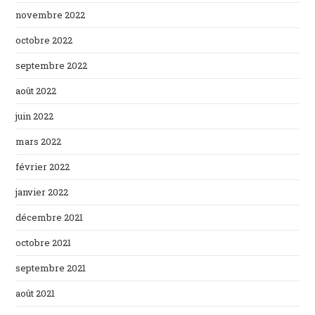
novembre 2022
octobre 2022
septembre 2022
août 2022
juin 2022
mars 2022
février 2022
janvier 2022
décembre 2021
octobre 2021
septembre 2021
août 2021