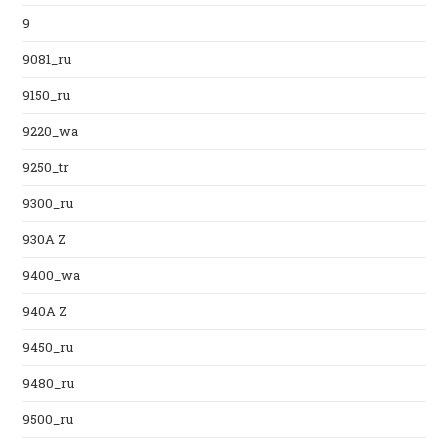
9
9081_ru
9150_ru
9220_wa
9250_tr
9300_ru
930A Z
9400_wa
940A Z
9450_ru
9480_ru
9500_ru