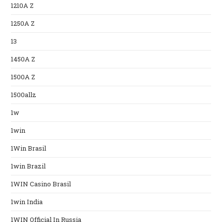
1210A Z
1250A Z
13
1450A Z
1500A Z
1500allz
1w
1win
1Win Brasil
1win Brazil
1WIN Casino Brasil
1win India
1WIN Official In Russia