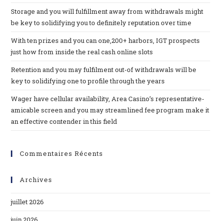
Storage and you will fulfillment away from withdrawals might
be key to solidifying you to definitely reputation over time
With ten prizes and you can one,200+ harbors, IGT prospects
just how from inside the real cash online slots
Retention and you may fulfilment out-of withdrawals will be
key to solidifying one to profile through the years
Wager have cellular availability, Area Casino’s representative-
amicable screen and you may streamlined fee program make it
an effective contender in this field
Commentaires Récents
Archives
juillet 2026
juin 2026