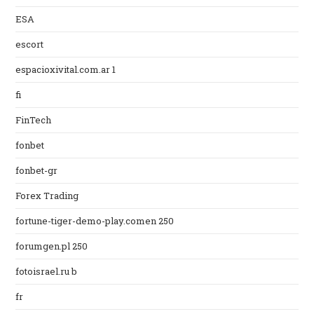
ESA
escort
espacioxivital.com.ar 1
fi
FinTech
fonbet
fonbet-gr
Forex Trading
fortune-tiger-demo-play.comen 250
forumgen.pl 250
fotoisrael.ru b
fr