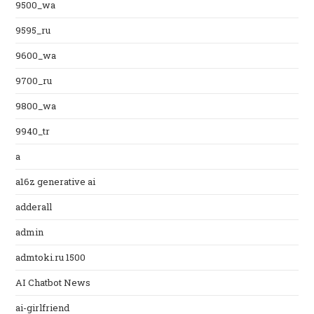
9500_wa
9595_ru
9600_wa
9700_ru
9800_wa
9940_tr
a
a16z generative ai
adderall
admin
admtoki.ru 1500
AI Chatbot News
ai-girlfriend