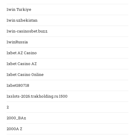
1win Turkiye
1win uzbekistan
1win-casinosbet.buzz
1winRussia
1xbet AZ Casino
1xbet Casino AZ
1xbet Casino Online
1xbet180718
1xslots-2026.trakholding.ru 1500
2
2000_BAz
2000A Z