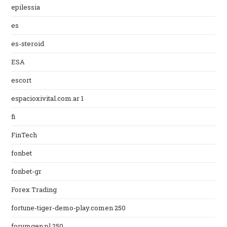
epilessia
es
es-steroid
ESA
escort
espacioxivital.com.ar 1
fi
FinTech
fonbet
fonbet-gr
Forex Trading
fortune-tiger-demo-play.comen 250
forumgen.pl 250