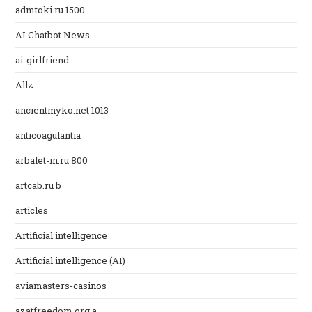
admtoki.ru 1500
AI Chatbot News
ai-girlfriend
Allz
ancientmyko.net 1013
anticoagulantia
arbalet-in.ru 800
artcab.ru b
articles
Artificial intelligence
Artificial intelligence (AI)
aviamasters-casinos
azatfreedom.org a