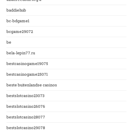
baddiehub
bc-bdgame1
bcgame29072
be
bela-lepin77.ru
bestcasinogame19075
bestcasinogame25071
beste buitenlandse casinos
bestslotcasino23073
bestslotcasino26076
bestslotcasino28077
bestslotcasino29078