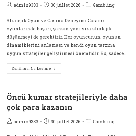
admin9383
30 juillet 2026
Gambling
Stratejik Oyun ve Casino Deneyimi Casino
oyunlarında başarı, şansın yanı sıra stratejik
düşünmeyi de gerektirir. Her oyuncunun, oyunun
dinamiklerini anlaması ve kendi oyun tarzına
uygun stratejiler geliştirmesi önemlidir. Bu, sadece…
Continuer La Lecture
Öncü kumar stratejileriyle daha
çok para kazanın
admin9383
30 juillet 2026
Gambling