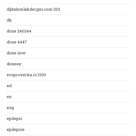
dijitalemlakdergisi.com 1011
dk
done 240244
done 4447
done now
doneee
ecoproverka.ru 1500
ed
en
eng
epilepsi
epilepsie