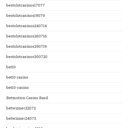
bestslotcasinos17077
bestslotcasinos19079
bestslotcasinos240714
bestslotcasinos260716
bestslotcasinos290719
bestslotcasinos300720
bet10
bet10 casino
bet10-casino
Betmotion Casino Basil
betwinner22072
betwinner24073