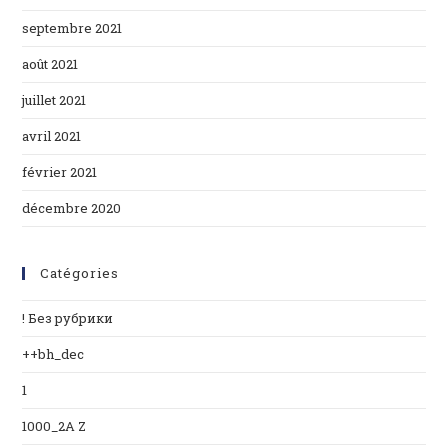
septembre 2021
août 2021
juillet 2021
avril 2021
février 2021
décembre 2020
Catégories
! Без рубрики
++bh_dec
1
1000_2A Z