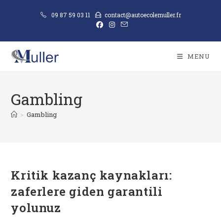
09 87 59 03 11
contact@autoecolemuller.fr
MENU
Gambling
>
Gambling
Kritik kazanç kaynakları:
zaferlere giden garantili
yolunuz