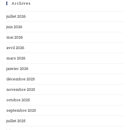
Archives
juillet 2026
juin 2026
mai 2026
avril 2026
mars 2026
janvier 2026
décembre 2025
novembre 2025
octobre 2025
septembre 2025
juillet 2025