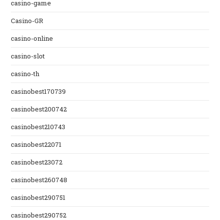
casino-game
Casino-GR
casino-online
casino-slot
casino-th
casinobest170739
casinobest200742
casinobest210743
casinobest22071
casinobest23072
casinobest260748
casinobest290751
casinobest290752