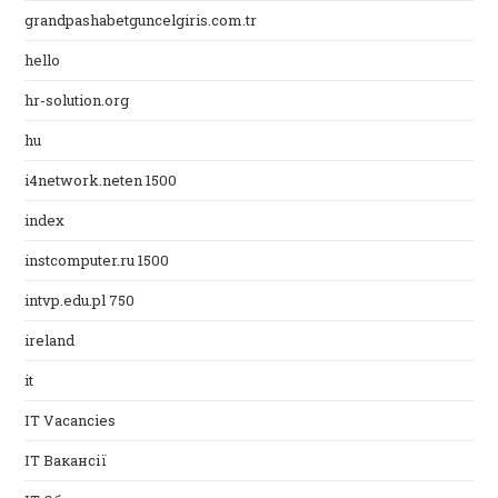
grandpashabetguncelgiris.com.tr
hello
hr-solution.org
hu
i4network.neten 1500
index
instcomputer.ru 1500
intvp.edu.pl 750
ireland
it
IT Vacancies
IT Вакансії