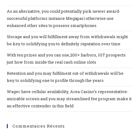
As an alternative, you could potentially pick newer award-
successful platforms instance Megapari otherwise use
enhanced other sites to possess smartphones
Storage and you will fulfillment away from withdrawals might
be key to solidifying you to definitely reputation over time
With ten prizes and you can one,200+ harbors, IGT prospects
just how from inside the real cash online slots
Retention and you may fulfilment out-of withdrawals will be
key to solidifying one to profile through the years
Wager have cellular availability, Area Casino’s representative-
amicable screen and you may streamlined fee program make it
an effective contender in this field
Commentaires Récents