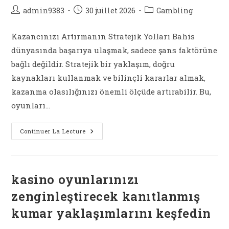
admin9383
30 juillet 2026
Gambling
Kazancınızı Artırmanın Stratejik Yolları Bahis
dünyasında başarıya ulaşmak, sadece şans faktörüne
bağlı değildir. Stratejik bir yaklaşım, doğru
kaynakları kullanmak ve bilinçli kararlar almak,
kazanma olasılığınızı önemli ölçüde artırabilir. Bu,
oyunları…
Continuer La Lecture
kasino oyunlarınızı
zenginleştirecek kanıtlanmış
kumar yaklaşımlarını keşfedin