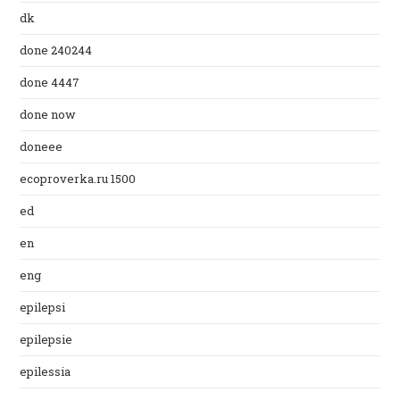
dk
done 240244
done 4447
done now
doneee
ecoproverka.ru 1500
ed
en
eng
epilepsi
epilepsie
epilessia