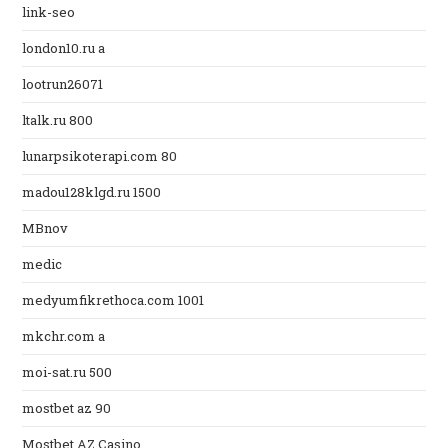
link-seo
london10.ru a
lootrun26071
ltalk.ru 800
lunarpsikoterapi.com 80
madou128klgd.ru 1500
MBnov
medic
medyumfikrethoca.com 1001
mkchr.com a
moi-sat.ru 500
mostbet az 90
Mostbet AZ Casino