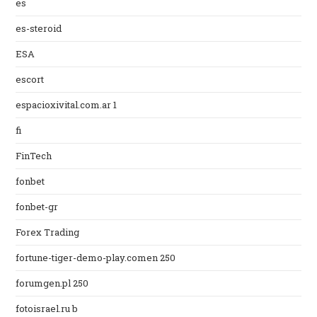
es
es-steroid
ESA
escort
espacioxivital.com.ar 1
fi
FinTech
fonbet
fonbet-gr
Forex Trading
fortune-tiger-demo-play.comen 250
forumgen.pl 250
fotoisrael.ru b