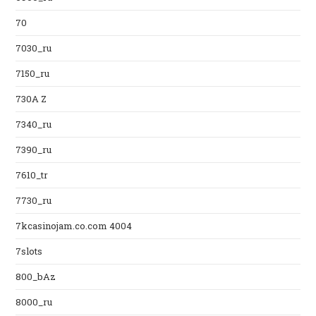
70
7030_ru
7150_ru
730A Z
7340_ru
7390_ru
7610_tr
7730_ru
7kcasinojam.co.com 4004
7slots
800_bAz
8000_ru