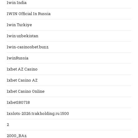
1win India
1WIN Official In Russia
1win Turkiye
1win uzbekistan
1win-casinosbet.buzz
1winRussia
1xbet AZ Casino
1xbet Casino AZ
1xbet Casino Online
1xbet180718
1xslots-2026.trakholding.ru 1500
2
2000_BAz