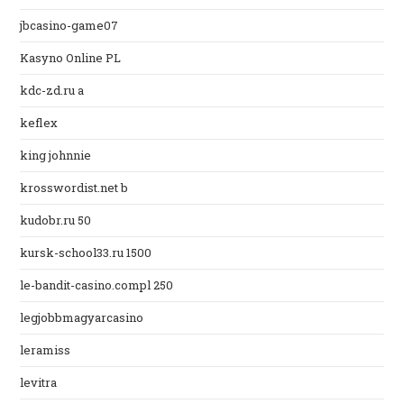
jbcasino-game07
Kasyno Online PL
kdc-zd.ru a
keflex
king johnnie
krosswordist.net b
kudobr.ru 50
kursk-school33.ru 1500
le-bandit-casino.compl 250
legjobbmagyarcasino
leramiss
levitra