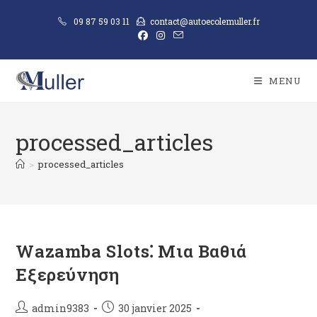
09 87 59 03 11
contact@autoecolemuller.fr
MENU
processed_articles
>
processed_articles
Wazamba Slots⁚ Μια Βαθιά
Εξερεύνηση
admin9383
30 janvier 2025