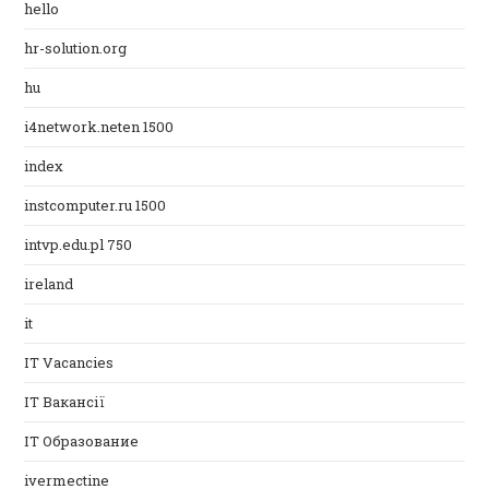
hello
hr-solution.org
hu
i4network.neten 1500
index
instcomputer.ru 1500
intvp.edu.pl 750
ireland
it
IT Vacancies
IT Вакансії
IT Образование
ivermectine