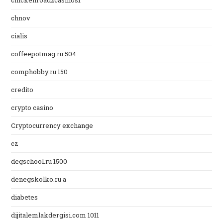
chickenroad2casinos1
chnov
cialis
coffeepotmag.ru 504
comphobby.ru 150
credito
crypto casino
Cryptocurrency exchange
cz
degschool.ru 1500
denegskolko.ru a
diabetes
dijitalemlakdergisi.com 1011