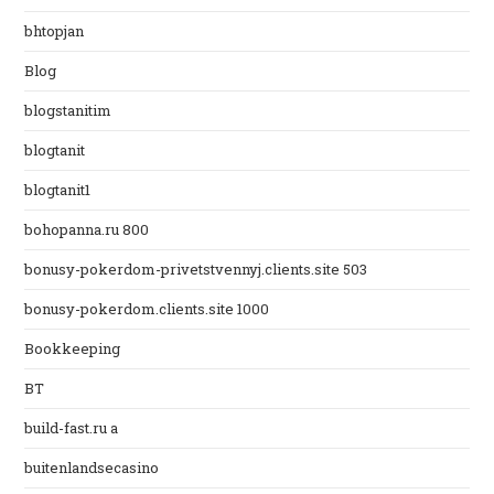
bhtopjan
Blog
blogstanitim
blogtanit
blogtanit1
bohopanna.ru 800
bonusy-pokerdom-privetstvennyj.clients.site 503
bonusy-pokerdom.clients.site 1000
Bookkeeping
BT
build-fast.ru a
buitenlandsecasino