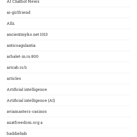
AI Chatbot News
ai-girlfriend
Allz
ancientmyko.net 1013
anticoagulantia
arbalet-in.ru 800
artcab.ru b
articles
Artificial intelligence
Artificial intelligence (AI)
aviamasters-casinos
azatfreedom.org a
baddiehub