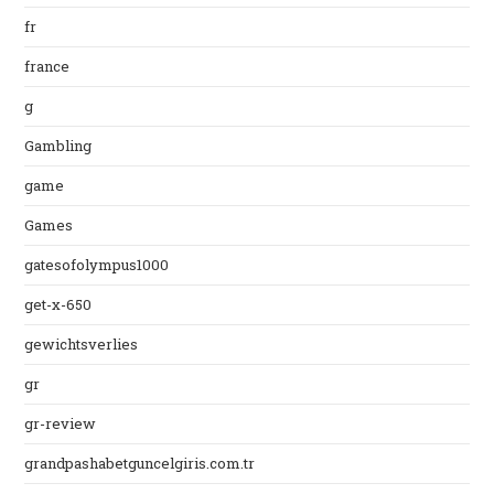
fr
france
g
Gambling
game
Games
gatesofolympus1000
get-x-650
gewichtsverlies
gr
gr-review
grandpashabetguncelgiris.com.tr