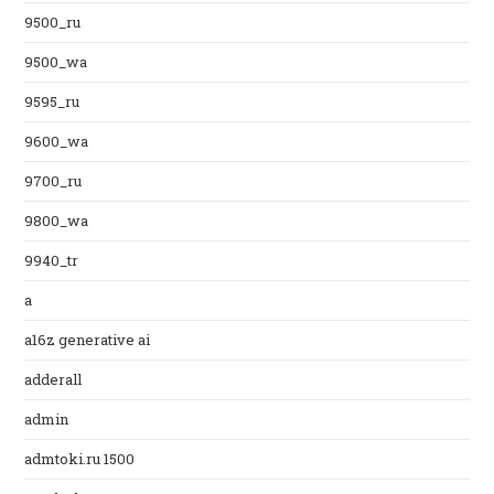
9500_ru
9500_wa
9595_ru
9600_wa
9700_ru
9800_wa
9940_tr
a
a16z generative ai
adderall
admin
admtoki.ru 1500