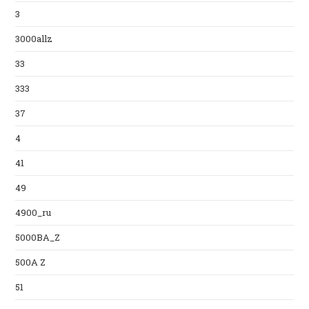
3
3000allz
33
333
37
4
41
49
4900_ru
5000BA_Z
500A Z
51