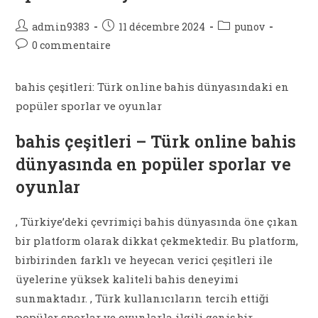
admin9383
11 décembre 2024
punov
0 commentaire
bahis çeşitleri: Türk online bahis dünyasındaki en
popüler sporlar ve oyunlar
bahis çeşitleri – Türk online bahis
dünyasında en popüler sporlar ve
oyunlar
, Türkiye’deki çevrimiçi bahis dünyasında öne çıkan
bir platform olarak dikkat çekmektedir. Bu platform,
birbirinden farklı ve heyecan verici çeşitleri ile
üyelerine yüksek kaliteli bahis deneyimi
sunmaktadır. , Türk kullanıcıların tercih ettiği
popüler sporlar ve oyunlarla ilgili geniş bir