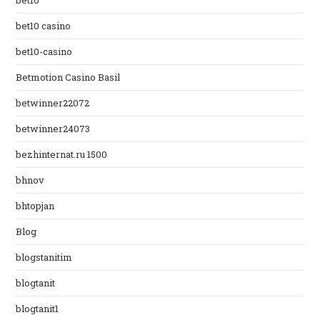
bet10
bet10 casino
bet10-casino
Betmotion Casino Basil
betwinner22072
betwinner24073
bezhinternat.ru 1500
bhnov
bhtopjan
Blog
blogstanitim
blogtanit
blogtanit1