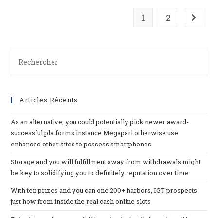
1
2
Articles Récents
As an alternative, you could potentially pick newer award-
successful platforms instance Megapari otherwise use
enhanced other sites to possess smartphones
Storage and you will fulfillment away from withdrawals might
be key to solidifying you to definitely reputation over time
With ten prizes and you can one,200+ harbors, IGT prospects
just how from inside the real cash online slots