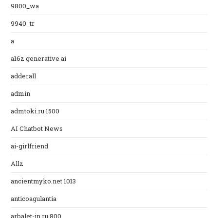
9800_wa
9940_tr
a
a16z generative ai
adderall
admin
admtoki.ru 1500
AI Chatbot News
ai-girlfriend
Allz
ancientmyko.net 1013
anticoagulantia
arbalet-in.ru 800