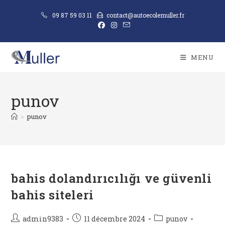
09 87 59 03 11
contact@autoecolemuller.fr
MENU
punov
>
punov
bahis dolandırıcılığı ve güvenli
bahis siteleri
admin9383
11 décembre 2024
punov