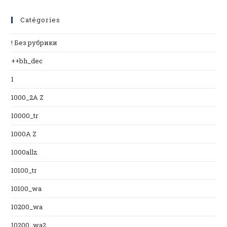
Catégories
! Без рубрики
++bh_dec
1
1000_2A Z
10000_tr
1000A Z
1000allz
10100_tr
10100_wa
10200_wa
10200_wa2