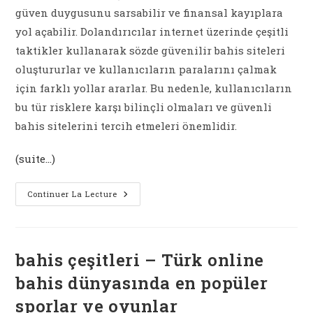
güven duygusunu sarsabilir ve finansal kayıplara
yol açabilir. Dolandırıcılar internet üzerinde çeşitli
taktikler kullanarak sözde güvenilir bahis siteleri
oluştururlar ve kullanıcıların paralarını çalmak
için farklı yollar ararlar. Bu nedenle, kullanıcıların
bu tür risklere karşı bilinçli olmaları ve güvenli
bahis sitelerini tercih etmeleri önemlidir.
(suite…)
Continuer La Lecture
bahis çeşitleri – Türk online
bahis dünyasında en popüler
sporlar ve oyunlar