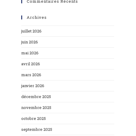
Commentaires Récents
Archives
juillet 2026
juin 2026
mai 2026
avril 2026
mars 2026
janvier 2026
décembre 2025
novembre 2025
octobre 2025
septembre 2025