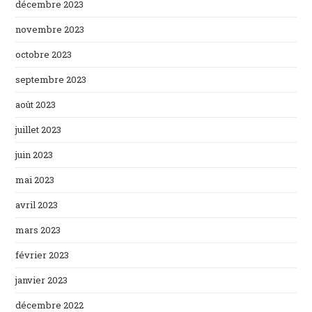
décembre 2023
novembre 2023
octobre 2023
septembre 2023
août 2023
juillet 2023
juin 2023
mai 2023
avril 2023
mars 2023
février 2023
janvier 2023
décembre 2022