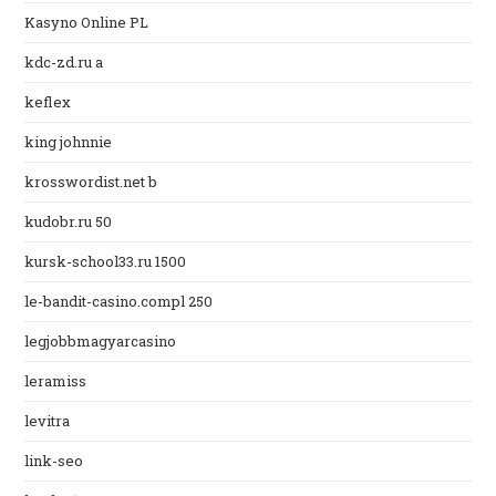
Kasyno Online PL
kdc-zd.ru a
keflex
king johnnie
krosswordist.net b
kudobr.ru 50
kursk-school33.ru 1500
le-bandit-casino.compl 250
legjobbmagyarcasino
leramiss
levitra
link-seo