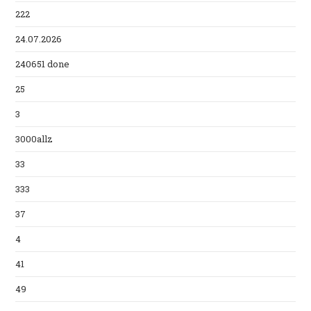
222
24.07.2026
240651 done
25
3
3000allz
33
333
37
4
41
49