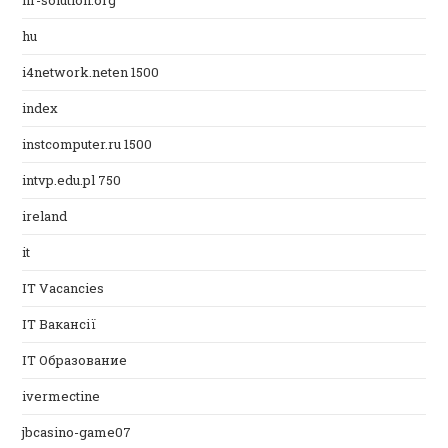
hr-solution.org
hu
i4network.neten 1500
index
instcomputer.ru 1500
intvp.edu.pl 750
ireland
it
IT Vacancies
IT Вакансії
IT Образование
ivermectine
jbcasino-game07