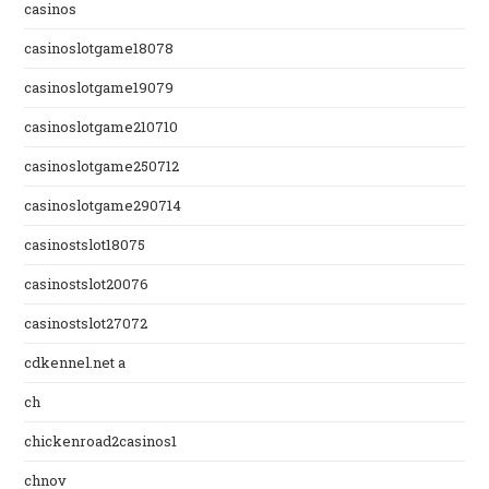
casinos
casinoslotgame18078
casinoslotgame19079
casinoslotgame210710
casinoslotgame250712
casinoslotgame290714
casinostslot18075
casinostslot20076
casinostslot27072
cdkennel.net a
ch
chickenroad2casinos1
chnov