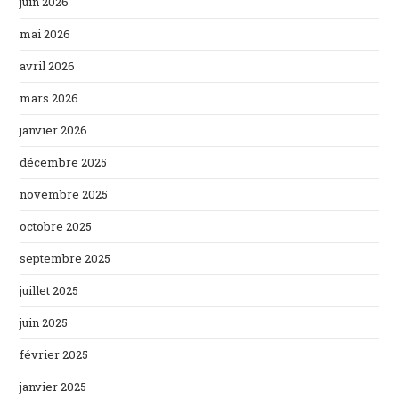
juin 2026
mai 2026
avril 2026
mars 2026
janvier 2026
décembre 2025
novembre 2025
octobre 2025
septembre 2025
juillet 2025
juin 2025
février 2025
janvier 2025