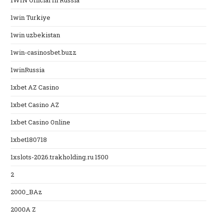
1WIN Official In Russia
1win Turkiye
1win uzbekistan
1win-casinosbet.buzz
1winRussia
1xbet AZ Casino
1xbet Casino AZ
1xbet Casino Online
1xbet180718
1xslots-2026.trakholding.ru 1500
2
2000_BAz
2000A Z