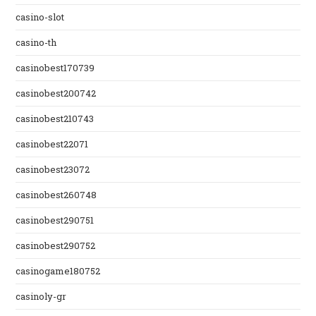
casino-slot
casino-th
casinobest170739
casinobest200742
casinobest210743
casinobest22071
casinobest23072
casinobest260748
casinobest290751
casinobest290752
casinogame180752
casinoly-gr