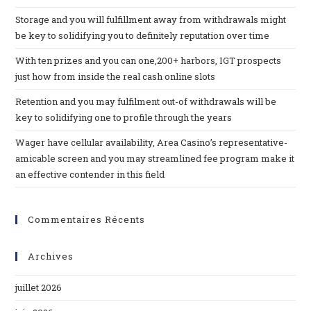
Storage and you will fulfillment away from withdrawals might
be key to solidifying you to definitely reputation over time
With ten prizes and you can one,200+ harbors, IGT prospects
just how from inside the real cash online slots
Retention and you may fulfilment out-of withdrawals will be
key to solidifying one to profile through the years
Wager have cellular availability, Area Casino’s representative-
amicable screen and you may streamlined fee program make it
an effective contender in this field
Commentaires Récents
Archives
juillet 2026