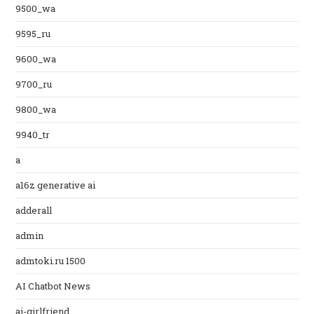
9500_wa
9595_ru
9600_wa
9700_ru
9800_wa
9940_tr
a
a16z generative ai
adderall
admin
admtoki.ru 1500
AI Chatbot News
ai-girlfriend