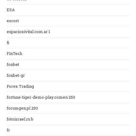
ESA
escort
espacioxivital.com.ar 1
fi
FinTech
fonbet
fonbet-gr
Forex Trading
fortune-tiger-demo-play.comen 250
forumgen.pl 250
fotoisrael.ru b
fr