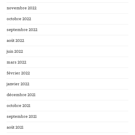
novembre 2022
octobre 2022
septembre 2022
août 2022
juin 2022
mars 2022
février 2022
janvier 2022
décembre 2021
octobre 2021
septembre 2021
août 2021