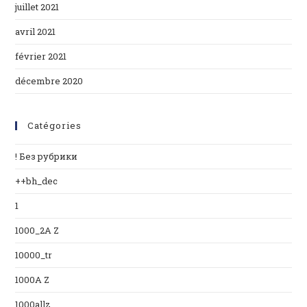
juillet 2021
avril 2021
février 2021
décembre 2020
Catégories
! Без рубрики
++bh_dec
1
1000_2A Z
10000_tr
1000A Z
1000allz