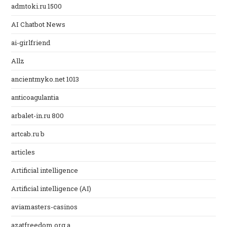
admtoki.ru 1500
AI Chatbot News
ai-girlfriend
Allz
ancientmyko.net 1013
anticoagulantia
arbalet-in.ru 800
artcab.ru b
articles
Artificial intelligence
Artificial intelligence (AI)
aviamasters-casinos
azatfreedom.org a