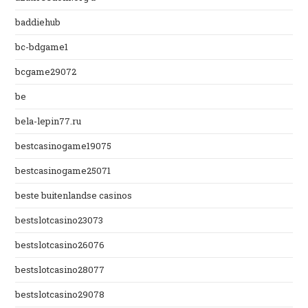
baddiehub
bc-bdgame1
bcgame29072
be
bela-lepin77.ru
bestcasinogame19075
bestcasinogame25071
beste buitenlandse casinos
bestslotcasino23073
bestslotcasino26076
bestslotcasino28077
bestslotcasino29078