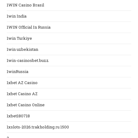
1WIN Casino Brasil
1win India
1WIN Official In Russia
1win Turkiye
1win uzbekistan
1win-casinosbet.buzz
1winRussia
1xbet AZ Casino
1xbet Casino AZ
1xbet Casino Online
1xbet180718
1xslots-2026.trakholding.ru 1500