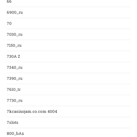
66
6900_ru
70
7030_ru
7150_ru
730A Z
7340_ru
7390_ru
7610_tr
7730_ru
7kcasinojam.co.com 4004
7slots
800_bAz