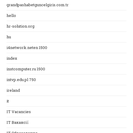
grandpashabetguncelgiris.com.tr
hello
hr-solution.org
hu
i4network.neten 1500
index
instcomputer.ru 1500
intvp.edu.pl 750
ireland
it
IT Vacancies
IT Вакансії