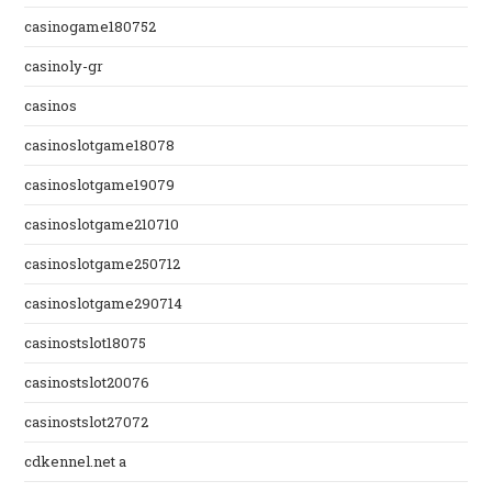
casinogame180752
casinoly-gr
casinos
casinoslotgame18078
casinoslotgame19079
casinoslotgame210710
casinoslotgame250712
casinoslotgame290714
casinostslot18075
casinostslot20076
casinostslot27072
cdkennel.net a