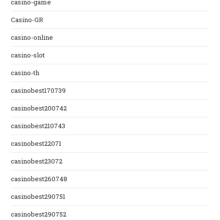
casino-game
Casino-GR
casino-online
casino-slot
casino-th
casinobest170739
casinobest200742
casinobest210743
casinobest22071
casinobest23072
casinobest260748
casinobest290751
casinobest290752