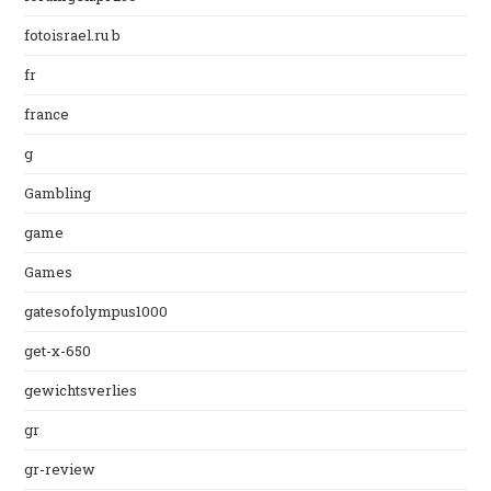
fotoisrael.ru b
fr
france
g
Gambling
game
Games
gatesofolympus1000
get-x-650
gewichtsverlies
gr
gr-review