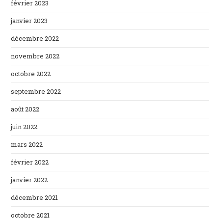
février 2023
janvier 2023
décembre 2022
novembre 2022
octobre 2022
septembre 2022
août 2022
juin 2022
mars 2022
février 2022
janvier 2022
décembre 2021
octobre 2021