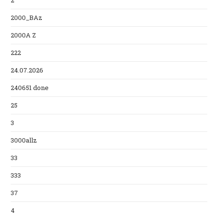
2
2000_BAz
2000A Z
222
24.07.2026
240651 done
25
3
3000allz
33
333
37
4