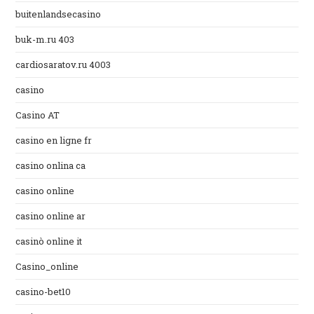
buitenlandsecasino
buk-m.ru 403
cardiosaratov.ru 4003
casino
Casino AT
casino en ligne fr
casino onlina ca
casino online
casino online ar
casinò online it
Casino_online
casino-bet10