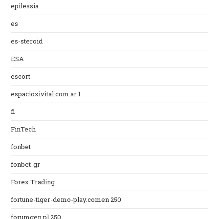
epilessia
es
es-steroid
ESA
escort
espacioxivital.com.ar 1
fi
FinTech
fonbet
fonbet-gr
Forex Trading
fortune-tiger-demo-play.comen 250
forumgen.pl 250