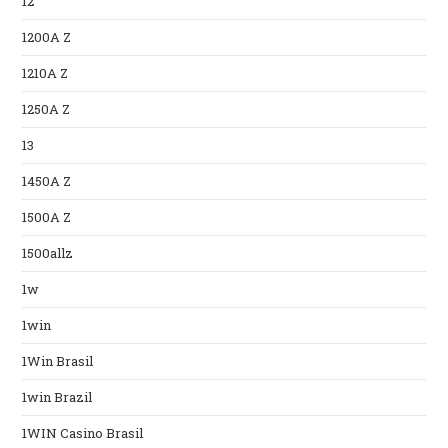
12
1200A Z
1210A Z
1250A Z
13
1450A Z
1500A Z
1500allz
1w
1win
1Win Brasil
1win Brazil
1WIN Casino Brasil