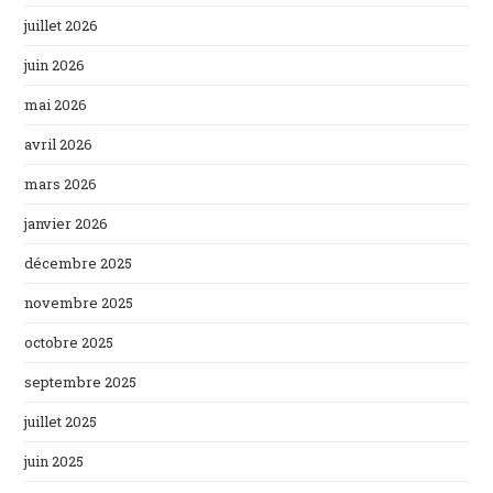
juillet 2026
juin 2026
mai 2026
avril 2026
mars 2026
janvier 2026
décembre 2025
novembre 2025
octobre 2025
septembre 2025
juillet 2025
juin 2025