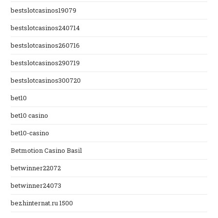
bestslotcasinos19079
bestslotcasinos240714
bestslotcasinos260716
bestslotcasinos290719
bestslotcasinos300720
bet10
bet10 casino
bet10-casino
Betmotion Casino Basil
betwinner22072
betwinner24073
bezhinternat.ru 1500