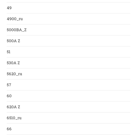
49
4900_ru
5000BA_Z
500A Z
51
530A Z
5620_ru
57
60
620A Z
6510_ru
66