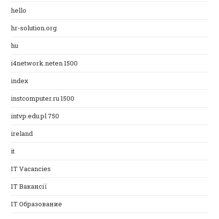
hello
hr-solution.org
hu
i4network.neten 1500
index
instcomputer.ru 1500
intvp.edu.pl 750
ireland
it
IT Vacancies
IT Вакансії
IT Образование