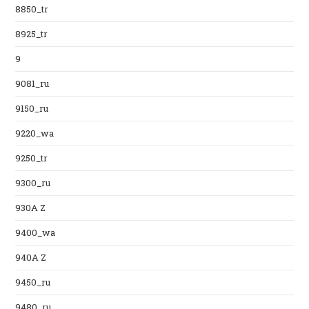
8850_tr
8925_tr
9
9081_ru
9150_ru
9220_wa
9250_tr
9300_ru
930A Z
9400_wa
940A Z
9450_ru
9480_ru