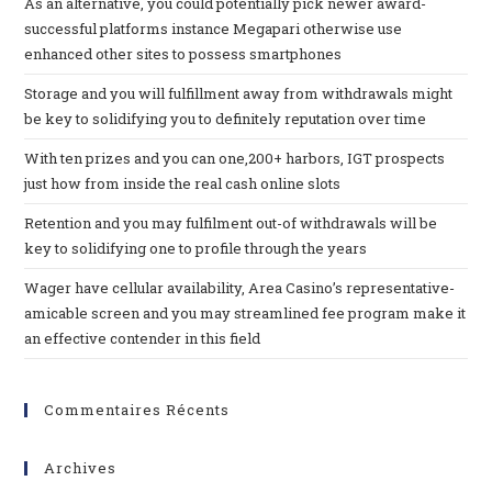
As an alternative, you could potentially pick newer award-
successful platforms instance Megapari otherwise use
enhanced other sites to possess smartphones
Storage and you will fulfillment away from withdrawals might
be key to solidifying you to definitely reputation over time
With ten prizes and you can one,200+ harbors, IGT prospects
just how from inside the real cash online slots
Retention and you may fulfilment out-of withdrawals will be
key to solidifying one to profile through the years
Wager have cellular availability, Area Casino’s representative-
amicable screen and you may streamlined fee program make it
an effective contender in this field
Commentaires Récents
Archives