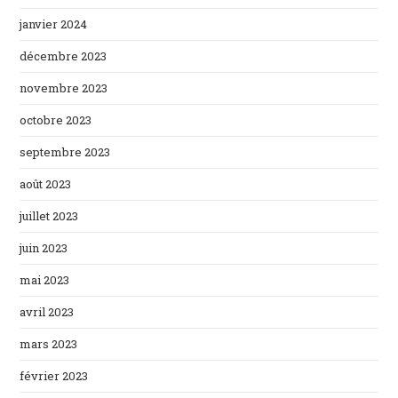
janvier 2024
décembre 2023
novembre 2023
octobre 2023
septembre 2023
août 2023
juillet 2023
juin 2023
mai 2023
avril 2023
mars 2023
février 2023