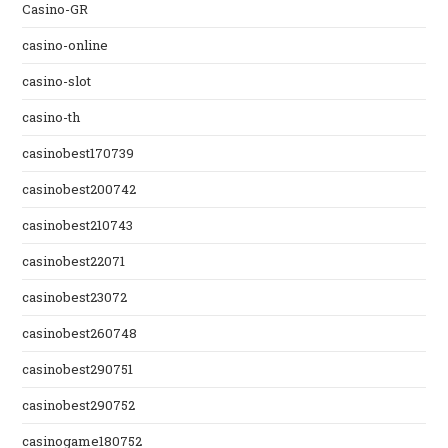
Casino-GR
casino-online
casino-slot
casino-th
casinobest170739
casinobest200742
casinobest210743
casinobest22071
casinobest23072
casinobest260748
casinobest290751
casinobest290752
casinogame180752