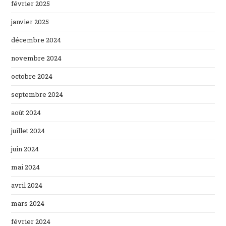
février 2025
janvier 2025
décembre 2024
novembre 2024
octobre 2024
septembre 2024
août 2024
juillet 2024
juin 2024
mai 2024
avril 2024
mars 2024
février 2024