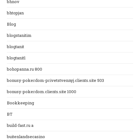
bhnov
bhtopjan
Blog
blogstanitim
blogtanit
blogtanit1
bohopanna.ru 800
bonusy-pokerdom-privetstvennyj.clients.site 503
bonusy-pokerdom.clients.site 1000
Bookkeeping
BT
build-fast.ru a
buitenlandsecasino