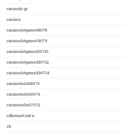
casinoly-gr
casinos
casinoslotgame18078
casinoslotgame19079
casinoslotgame210710
casinoslotgame250712
casinoslotgame290714
casinostslot18075
casinostslot20076
casinostslot27072
cdkennel.net a
ch