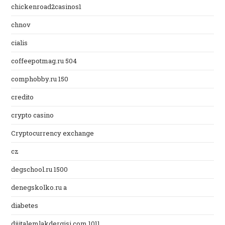
chickenroad2casinos1
chnov
cialis
coffeepotmag.ru 504
comphobby.ru 150
credito
crypto casino
Cryptocurrency exchange
cz
degschool.ru 1500
denegskolko.ru a
diabetes
dijitalemlakdergisi.com 1011