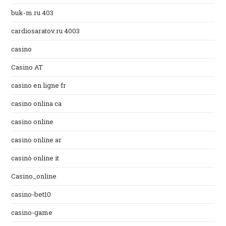
buk-m.ru 403
cardiosaratov.ru 4003
casino
Casino AT
casino en ligne fr
casino onlina ca
casino online
casino online ar
casinò online it
Casino_online
casino-bet10
casino-game