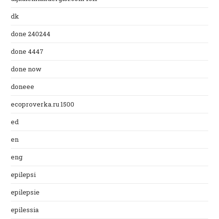
dk
done 240244
done 4447
done now
doneee
ecoproverka.ru 1500
ed
en
eng
epilepsi
epilepsie
epilessia