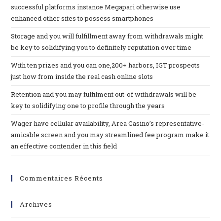
successful platforms instance Megapari otherwise use
enhanced other sites to possess smartphones
Storage and you will fulfillment away from withdrawals might
be key to solidifying you to definitely reputation over time
With ten prizes and you can one,200+ harbors, IGT prospects
just how from inside the real cash online slots
Retention and you may fulfilment out-of withdrawals will be
key to solidifying one to profile through the years
Wager have cellular availability, Area Casino’s representative-
amicable screen and you may streamlined fee program make it
an effective contender in this field
Commentaires Récents
Archives