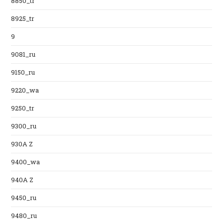
8850_tr
8925_tr
9
9081_ru
9150_ru
9220_wa
9250_tr
9300_ru
930A Z
9400_wa
940A Z
9450_ru
9480_ru