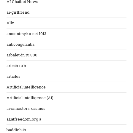
AI Chatbot News
ai-girlfriend
Allz
ancientmyko.net 1013
anticoagulantia
arbalet-in.ru 800
artcab.ru b
articles
Artificial intelligence
Artificial intelligence (AI)
aviamasters-casinos
azatfreedom.org a
baddiehub