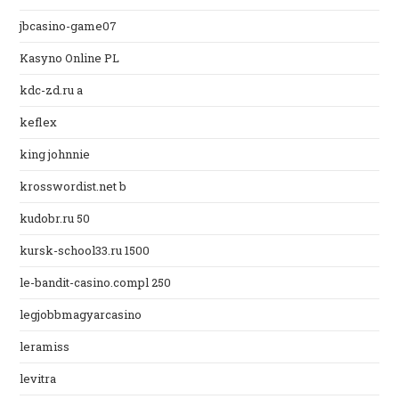
jbcasino-game07
Kasyno Online PL
kdc-zd.ru a
keflex
king johnnie
krosswordist.net b
kudobr.ru 50
kursk-school33.ru 1500
le-bandit-casino.compl 250
legjobbmagyarcasino
leramiss
levitra