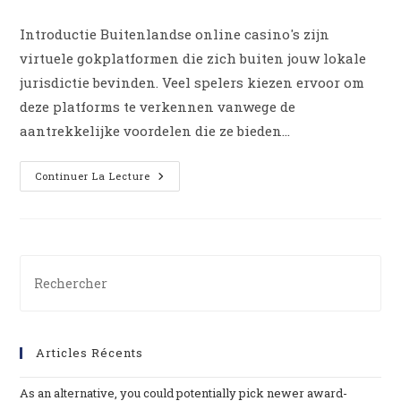
Introductie Buitenlandse online casino's zijn
virtuele gokplatformen die zich buiten jouw lokale
jurisdictie bevinden. Veel spelers kiezen ervoor om
deze platforms te verkennen vanwege de
aantrekkelijke voordelen die ze bieden…
Continuer La Lecture
Articles Récents
As an alternative, you could potentially pick newer award-