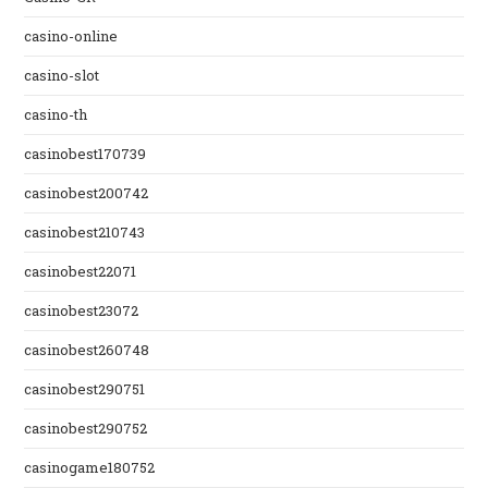
casino-online
casino-slot
casino-th
casinobest170739
casinobest200742
casinobest210743
casinobest22071
casinobest23072
casinobest260748
casinobest290751
casinobest290752
casinogame180752