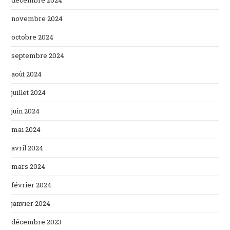
décembre 2024
novembre 2024
octobre 2024
septembre 2024
août 2024
juillet 2024
juin 2024
mai 2024
avril 2024
mars 2024
février 2024
janvier 2024
décembre 2023