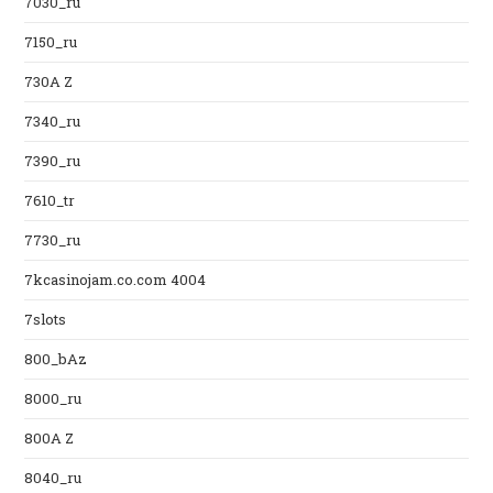
7030_ru
7150_ru
730A Z
7340_ru
7390_ru
7610_tr
7730_ru
7kcasinojam.co.com 4004
7slots
800_bAz
8000_ru
800A Z
8040_ru