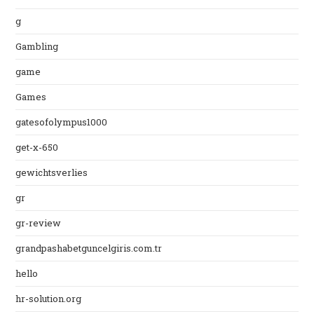
g
Gambling
game
Games
gatesofolympus1000
get-x-650
gewichtsverlies
gr
gr-review
grandpashabetguncelgiris.com.tr
hello
hr-solution.org