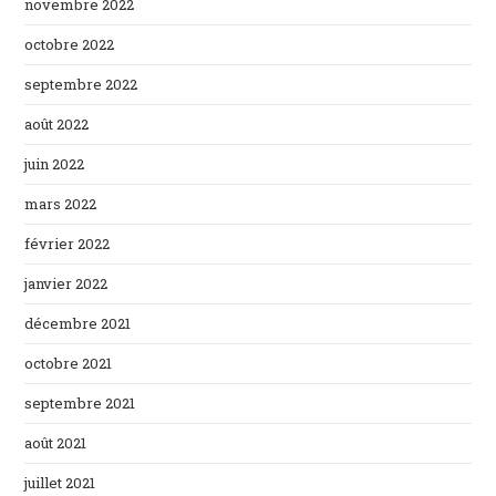
novembre 2022
octobre 2022
septembre 2022
août 2022
juin 2022
mars 2022
février 2022
janvier 2022
décembre 2021
octobre 2021
septembre 2021
août 2021
juillet 2021