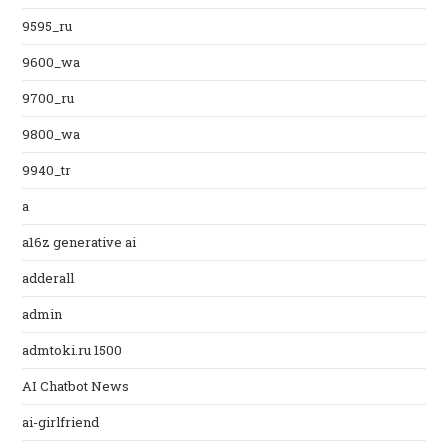
9595_ru
9600_wa
9700_ru
9800_wa
9940_tr
a
a16z generative ai
adderall
admin
admtoki.ru 1500
AI Chatbot News
ai-girlfriend