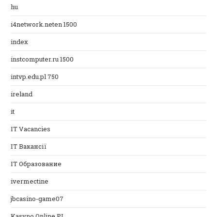
hu
i4network.neten 1500
index
instcomputer.ru 1500
intvp.edu.pl 750
ireland
it
IT Vacancies
IT Вакансії
IT Образование
ivermectine
jbcasino-game07
Kasyno Online PL