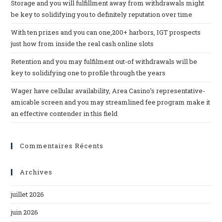
Storage and you will fulfillment away from withdrawals might
be key to solidifying you to definitely reputation over time
With ten prizes and you can one,200+ harbors, IGT prospects
just how from inside the real cash online slots
Retention and you may fulfilment out-of withdrawals will be
key to solidifying one to profile through the years
Wager have cellular availability, Area Casino’s representative-
amicable screen and you may streamlined fee program make it
an effective contender in this field
Commentaires Récents
Archives
juillet 2026
juin 2026