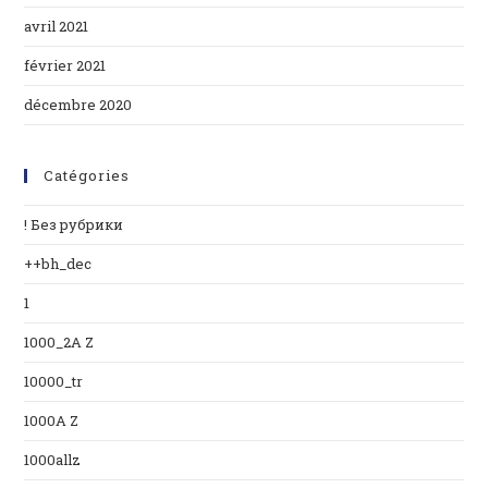
avril 2021
février 2021
décembre 2020
Catégories
! Без рубрики
++bh_dec
1
1000_2A Z
10000_tr
1000A Z
1000allz