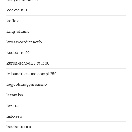
kdc-zd.ru a
keflex
king johnnie
krosswordist.net b
kudobr.ru 50
kursk-school33.ru 1500
le-bandit-casino.compl 250
legjobbmagyarcasino
leramiss
levitra
link-seo
london10.ru a